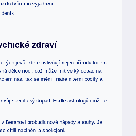
te do tvůrčího vyjádření
e deník
ychické zdraví
kých jevů, které ovlivňují nejen přírodu kolem
rovná délce noci, což může mít velký dopad na
olem nás, tak se mění i naše niterní pocity a
svůj specifický dopad. Podle astrologů můžete
v Beranovi probudit nové nápady a touhy. Je
 cítili naplněni a spokojeni.