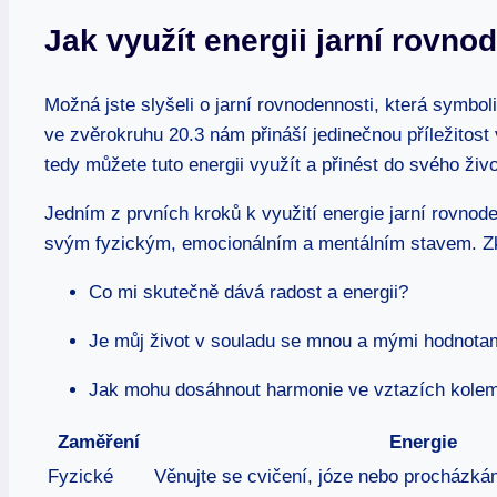
Jak využít energii jarní rovno
Možná jste slyšeli o jarní rovnodennosti, která symbol
ve zvěrokruhu 20.3 nám přináší jedinečnou příležitost 
tedy můžete tuto energii využít a přinést do svého živ
Jedním z prvních kroků k využití energie jarní rovnod
svým fyzickým, emocionálním a mentálním stavem. Zkus
Co mi skutečně dává radost a energii?
Je můj život v souladu se mnou a mými hodnota
Jak mohu dosáhnout harmonie ve vztazích kole
Zaměření
Energie
Fyzické
Věnujte se cvičení, józe nebo procházká