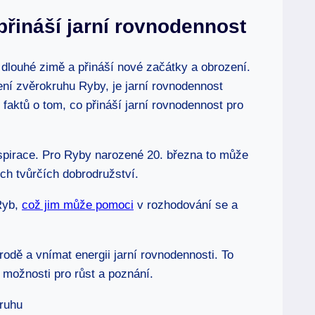
řináší jarní rovnodennost
o dlouhé zimě a přináší nové začátky a obrození.
ení zvěrokruhu Ryby, je jarní rovnodennost
faktů o tom, co přináší jarní rovnodennost pro
spirace. Pro Ryby narozené 20. března to může
ch tvůrčích dobrodružství.
 Ryb,
což jim může pomoci
v rozhodování se a
írodě a vnímat energii jarní rovnodennosti. To
vé možnosti pro růst a poznání.