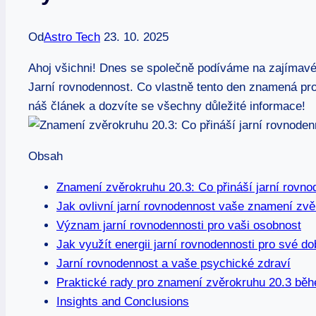
Od
Astro Tech
23. 10. 2025
Ahoj všichni! Dnes se společně podíváme na zajímav
Jarní rovnodennost. Co vlastně tento den znamená pr
náš článek a dozvíte se všechny důležité informace!
Obsah
Znamení zvěrokruhu 20.3: Co přináší jarní rovno
Jak ovlivní jarní rovnodennost vaše znamení zv
Význam jarní rovnodennosti pro vaši osobnost
Jak využít energii jarní rovnodennosti pro své do
Jarní rovnodennost a vaše psychické zdraví
Praktické rady pro znamení zvěrokruhu 20.3 běh
Insights and Conclusions