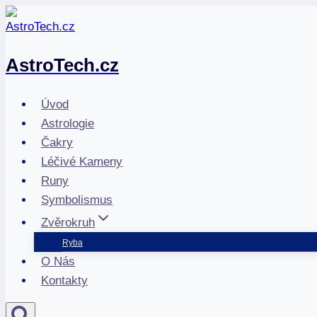
Přeskočit
na
obsah
AstroTech.cz
Úvod
Astrologie
Čakry
Léčivé Kameny
Runy
Symbolismus
Zvěrokruh
Ryba
O Nás
Kontakty