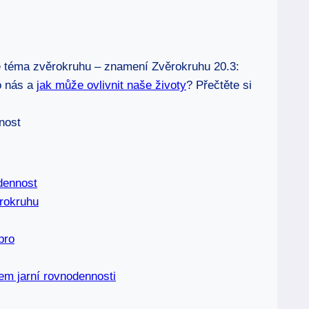
é téma zvěrokruhu – znamení Zvěrokruhu 20.3:
o nás a
jak může ovlivnit naše životy
? Přečtěte si
dennost
ěrokruhu
bro
em jarní rovnodennosti