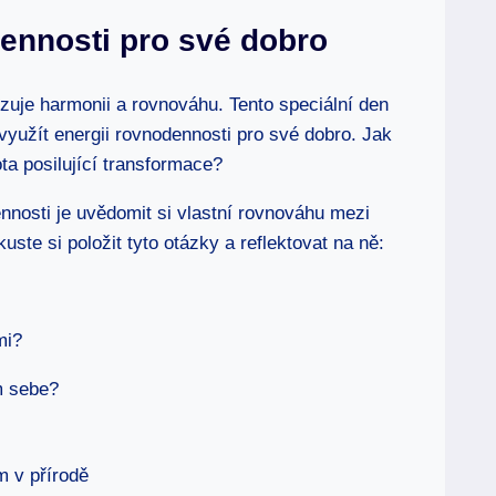
dennosti pro své dobro
izuje harmonii a rovnováhu. Tento speciální den
využít energii rovnodennosti pro své dobro. Jak
ota posilující transformace?
ennosti je uvědomit si vlastní rovnováhu mezi
te si položit tyto otázky a reflektovat na ně:
mi?
m sebe?
m v přírodě