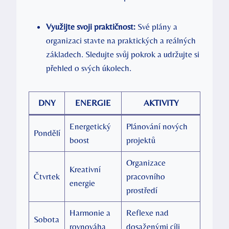
Využijte svoji praktičnost:
Své plány a
organizaci stavte na praktických a reálných
základech. Sledujte svůj pokrok a udržujte si
přehled o svých úkolech.
DNY
ENERGIE
AKTIVITY
Energetický
Plánování nových
Pondělí
boost
projektů
Organizace
Kreativní
Čtvrtek
pracovního
energie
prostředí
Harmonie a
Reflexe nad
Sobota
rovnováha
dosaženými cíli