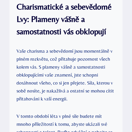
Charismatické a sebevědomé
Lvy: Plameny vášně a
samostatnosti vás obklopují
Vaše charisma a sebevědomí jsou momentálně v
plném rozkvětu, což přitahuje pozornost všech
kolem vás. S plameny vášně a samostatnosti
obklopujícími vaše znamení, jste schopni
dosáhnout všeho, co si jen přejete. Síla, kterou v
sobě nosíte, je nakažlivá a ostatní se mohou cítit
přitahováni k vaší energii.
V tomto období léta v plné síle budete mít
mnoho příležitostí k tomu, abyste ukázali své
schopnosti a talent. Buďte odvážní a nebojte se