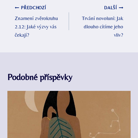
Navigace
PŘEDCHOZÍ
DALŠÍ
Znamení zvěrokruhu
Trvání novoluní: Jak
pro
2.12: Jaké výzvy vás
dlouho cítíme jeho
příspěvek
čekají?
vliv?
Podobné příspěvky