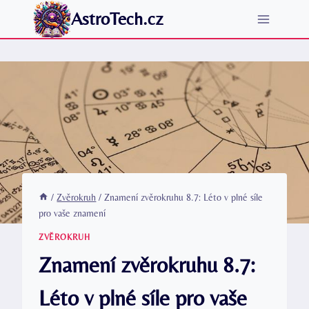
Přeskočit
AstroTech.cz
na
obsah
/
Zvěrokruh
/
Znamení zvěrokruhu 8.7: Léto v plné síle
pro vaše znamení
ZVĚROKRUH
Znamení zvěrokruhu 8.7:
Léto v plné síle pro vaše