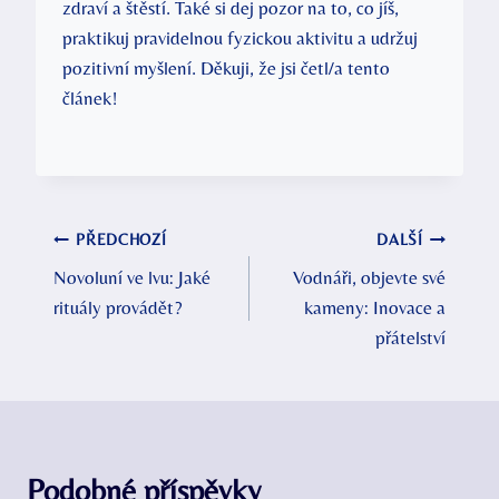
zdraví a štěstí. Také si dej pozor na to, co jíš,
praktikuj pravidelnou fyzickou aktivitu a udržuj
pozitivní myšlení. Děkuji, že jsi četl/a tento
článek!
Navigace
PŘEDCHOZÍ
DALŠÍ
Novoluní ve lvu: Jaké
Vodnáři, objevte své
pro
rituály provádět?
kameny: Inovace a
příspěvek
přátelství
Podobné příspěvky