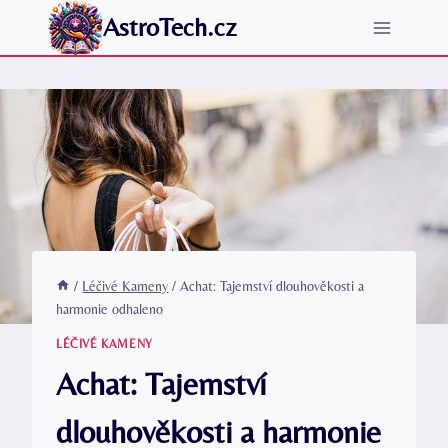
Přeskočit
AstroTech.cz
na
obsah
/
Léčivé Kameny
/
Achat: Tajemství dlouhověkosti a
harmonie odhaleno
LÉČIVÉ KAMENY
Achat: Tajemství
dlouhověkosti a harmonie