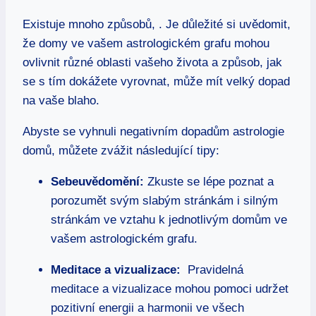
Existuje mnoho způsobů, . Je důležité si ⁤uvědomit,
že domy ve vašem ‌astrologickém grafu mohou
ovlivnit různé oblasti⁤ vašeho⁢ života ⁤a způsob, jak
se s tím dokážete vyrovnat, může mít velký dopad⁤
na vaše blaho.
Abyste ⁤se vyhnuli⁢ negativním ⁢dopadům astrologie
domů,​ můžete ⁣zvážit‍ následující tipy:
Sebeuvědomění:
Zkuste se lépe⁣ poznat a⁢
porozumět​ svým slabým stránkám i silným ​
stránkám ve vztahu k jednotlivým domům ve
vašem astrologickém grafu.
Meditace a vizualizace:
‍ Pravidelná
meditace a vizualizace​ mohou pomoci udržet
pozitivní energii ​a ‌harmonii ve ⁣všech‍