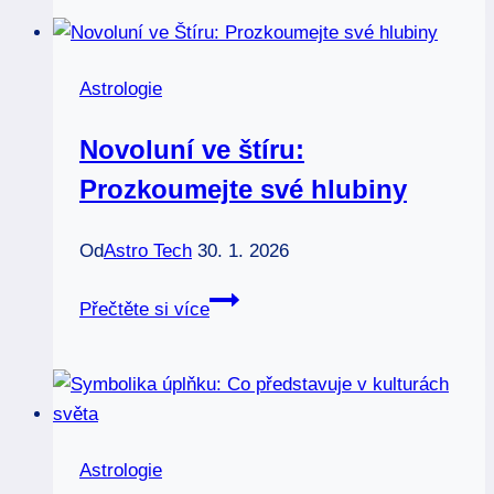
Kdy
a
kde
Astrologie
ho
nejlépe
Novoluní ve štíru:
pozorovat
Prozkoumejte své hlubiny
Od
Astro Tech
30. 1. 2026
Novoluní
Přečtěte si více
ve
štíru:
Prozkoumejte
své
hlubiny
Astrologie