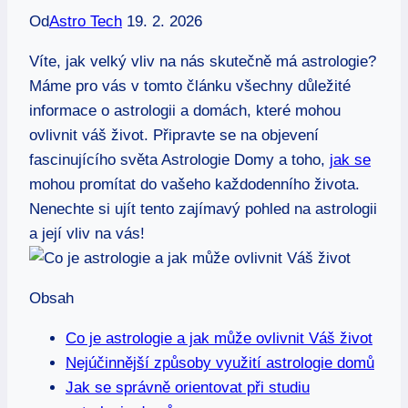
Od
Astro Tech
19. 2. 2026
Víte, jak‌ velký vliv na nás skutečně má astrologie?
Máme pro vás ⁤v ⁤tomto článku ⁢všechny‍ důležité
informace‍ o astrologii a‍ domách, ‍které⁢ mohou
ovlivnit váš⁢ život. Připravte se ‍na objevení
‌fascinujícího světa Astrologie Domy a ‍toho,
jak se
mohou​ promítat do vašeho každodenního života.
Nenechte ‍si ujít tento zajímavý pohled na astrologii
a její vliv ​na vás!
Obsah
Co je astrologie a jak může‌ ovlivnit Váš život
Nejúčinnější​ způsoby využití astrologie domů
Jak se správně orientovat při studiu⁤