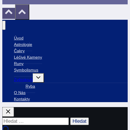
Úvod
Astrologie
Čakry
Léčivé Kameny
Runy
Symbolismus
Toggle
Zvěrokruh
child
menu
Ryba
O Nás
Kontakty
Vyhledávání