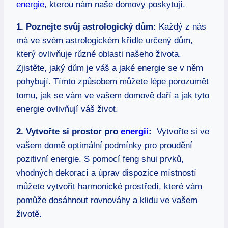
energie
, kterou nám naše domovy ⁣poskytují.
1. Poznejte svůj astrologický ‌dům:
‍Každý z​ nás
má ve svém astrologickém křídle ‌určený dům,‍
který ovlivňuje‌ různé oblasti našeho života.
Zjistěte, ⁣jaký ​dům je‍ váš​ a jaké ⁣energie se v něm
pohybují. Tímto způsobem​ můžete‍ lépe porozumět​
tomu, jak se ​vám ve vašem domově ‍daří a‌ jak tyto
energie ovlivňují váš⁤ život.
2. Vytvořte si prostor pro
energii
:
‌ Vytvořte si ve
vašem domě ‍optimální​ podmínky pro‍ proudění
‍pozitivní energie. S​ pomocí feng shui prvků,‍
vhodných dekorací ‍a ⁢úprav dispozice místností
můžete vytvořit harmonické prostředí, které vám
pomůže ⁢dosáhnout ‌rovnováhy a klidu​ ve vašem​
životě.