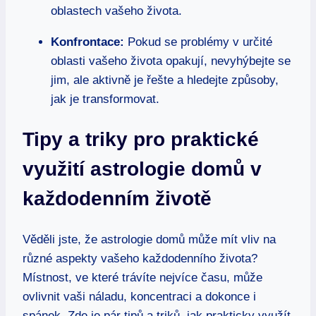
oblastech vašeho života.
Konfrontace:
Pokud ‍se problémy‌ v‌ určité
oblasti vašeho života opakují, nevyhýbejte se
jim, ale aktivně je​ řešte ‍a hledejte​ způsoby,
jak ⁣je transformovat.
Tipy a triky ​pro praktické
využití‌ astrologie domů v⁢
každodenním životě
Věděli jste, že ‌astrologie‍ domů může mít vliv na‍
různé aspekty‍ vašeho ⁢každodenního⁤ života?
Místnost, ⁢ve ⁢které‍ trávíte nejvíce času, může
ovlivnit vaši náladu, koncentraci ⁤a dokonce i
spánek. Zde je pár​ tipů⁣ a triků, jak prakticky⁣ využít​