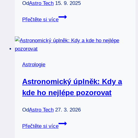
Od
Astro Tech
15. 9. 2025
Ryby
Přečtěte si více
a
novoluní:
Plavba
v
neznámých
Astrologie
vodách
Astronomický úplněk: Kdy a
kde ho nejlépe pozorovat
Od
Astro Tech
27. 3. 2026
Astronomický
Přečtěte si více
úplněk: