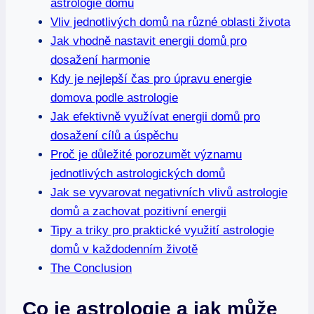
astrologie domů
Vliv jednotlivých domů na⁣ různé oblasti života
Jak vhodně nastavit energii domů pro
dosažení ⁣harmonie
Kdy je nejlepší ​čas pro úpravu energie
domova‌ podle astrologie
Jak efektivně využívat energii domů ⁤pro
‌dosažení‌ cílů a úspěchu
Proč⁢ je⁢ důležité porozumět ⁣významu
jednotlivých astrologických domů
Jak se vyvarovat ‌negativních⁣ vlivů astrologie
domů ⁢a zachovat⁣ pozitivní energii
Tipy a triky ​pro praktické využití‌ astrologie
domů v⁢ každodenním životě
The‍ Conclusion
Co je astrologie a jak může‌