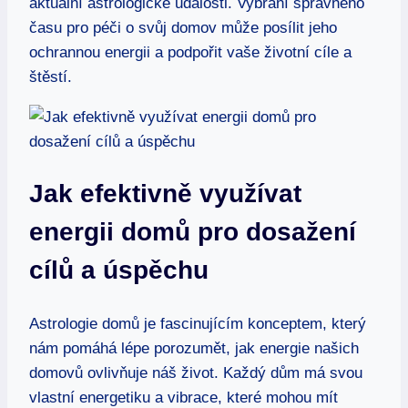
aktuální​ astrologické události. Vybrání správného
času pro péči⁣ o svůj domov⁤ může posílit​ jeho
ochrannou energii ‌a podpořit vaše​ životní cíle a
štěstí.
Jak efektivně využívat
energii domů ⁤pro ‌dosažení‌
cílů a úspěchu
Astrologie domů ‌je fascinujícím konceptem, který
nám pomáhá ⁣lépe porozumět, jak energie našich
domovů ovlivňuje náš ⁢život. Každý dům má‌ svou
vlastní⁣ energetiku a vibrace, které mohou mít