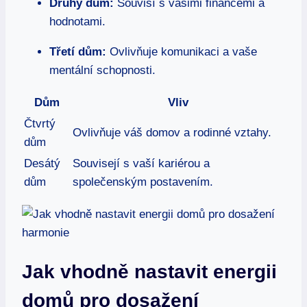
Druhý dům:
‌Souvisí s vašimi financemi‌ a
hodnotami.
Třetí dům:
‍Ovlivňuje⁢ komunikaci ⁤a vaše
mentální ⁣schopnosti.
Dům
Vliv
Čtvrtý
Ovlivňuje⁢ váš domov a rodinné vztahy.
⁢dům
Desátý⁣
Souvisejí s vaší ⁤kariérou a
dům
⁢společenským postavením.
Jak vhodně nastavit energii
domů pro dosažení