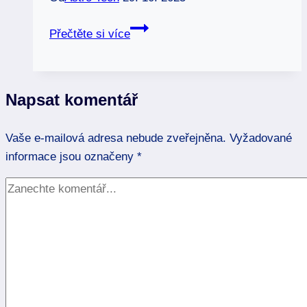
1.
Přečtěte si více
dům
v
astrologii:
Napsat komentář
Osobnost
a
Vaše e-mailová adresa nebude zveřejněna.
životní
Vyžadované
informace jsou označeny
cesta
*