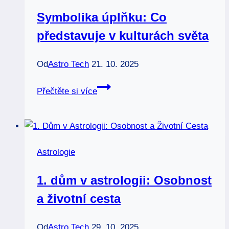
Symbolika úplňku: Co
představuje v kulturách světa
Od
Astro Tech
21. 10. 2025
Symbolika
Přečtěte si více
úplňku:
Co
představuje
v
Astrologie
kulturách
světa
1. dům v astrologii: Osobnost
a životní cesta
Od
Astro Tech
29. 10. 2025