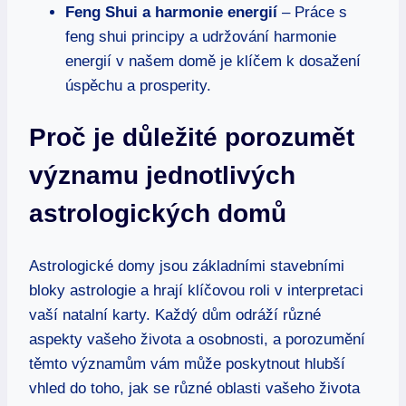
Feng Shui a harmonie energií
– ⁣Práce s
feng shui⁣ principy a udržování harmonie
energií v našem domě⁣ je ​klíčem k dosažení
‌úspěchu a prosperity.
Proč⁢ je⁢ důležité porozumět
⁣významu jednotlivých
astrologických domů
Astrologické domy jsou základními stavebními⁢
bloky‍ astrologie a hrají ​klíčovou ⁤roli v interpretaci
vaší natalní karty. Každý‍ dům‍ odráží⁢ různé
aspekty vašeho ⁣života a osobnosti, a porozumění
⁤těmto významům vám může​ poskytnout ⁢hlubší
vhled do ⁣toho, ‍jak se různé oblasti vašeho života