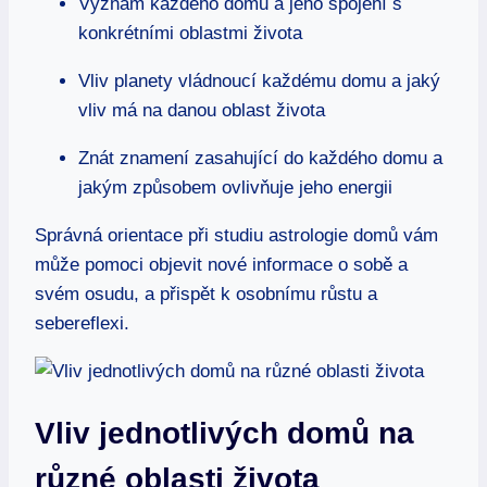
Význam každého​ domu ⁣a jeho spojení s
konkrétními oblastmi života
Vliv planety‍ vládnoucí ‍každému⁢ domu a jaký
vliv má ‌na ⁢danou oblast života
Znát znamení zasahující do ⁣každého domu a
jakým způsobem⁣ ovlivňuje jeho energii
Správná‌ orientace při‍ studiu‍ astrologie domů vám
může⁤ pomoci​ objevit nové ⁤informace o sobě a
svém osudu, ⁢a přispět k osobnímu růstu a
⁣sebereflexi.
Vliv jednotlivých domů na⁣
různé oblasti života