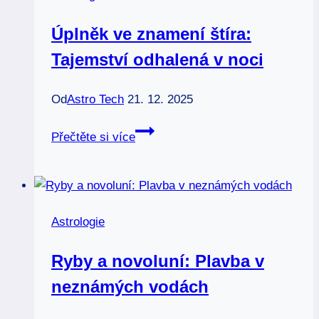
Úplněk ve znamení štíra:
Tajemství odhalená v noci
Od
Astro Tech
21. 12. 2025
Úplněk
Přečtěte si více
ve
znamení
štíra:
Tajemství
Astrologie
odhalená
v
Ryby a novoluní: Plavba v
noci
neznámých vodách