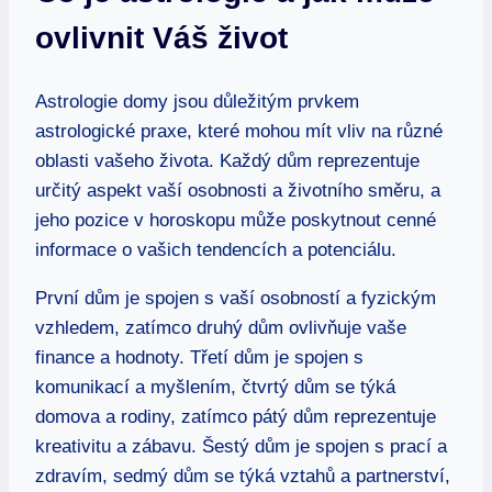
ovlivnit Váš život
Astrologie​ domy jsou důležitým prvkem
astrologické praxe, ⁣které mohou mít vliv na různé
oblasti vašeho ⁤života. Každý dům ‍reprezentuje
určitý‍ aspekt vaší osobnosti a ‌životního směru, ‌a
jeho pozice v​ horoskopu může poskytnout‌ cenné
informace o vašich ⁣tendencích a potenciálu.
První​ dům je spojen s vaší‍ osobností ‌a ⁢fyzickým
vzhledem, zatímco druhý dům ovlivňuje vaše
finance a hodnoty. ​Třetí dům je spojen s
komunikací a myšlením, ‍čtvrtý dům se týká
domova a rodiny, zatímco​ pátý⁤ dům reprezentuje⁢
kreativitu ​a zábavu. Šestý dům je spojen s prací a
zdravím, sedmý dům se týká ‌vztahů ⁤a partnerství,