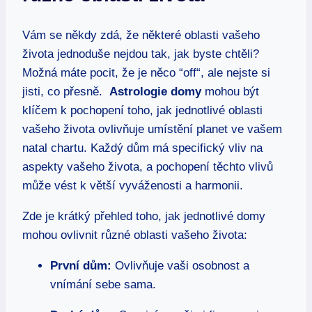
Vám se někdy zdá,‍ že ‍některé oblasti vašeho
života jednoduše ‌nejdou‌ tak, jak⁣ byste chtěli?
Možná máte pocit, že ⁢je něco ⁤“off“, ale ⁢nejste si
jisti, co přesně. ‍
Astrologie domy
mohou být⁣
klíčem k ‌pochopení toho,⁣ jak​ jednotlivé oblasti
vašeho života ovlivňuje‍ umístění planet ve‌ vašem
natal chartu. Každý dům má ‌specifický vliv na
aspekty ​vašeho života, a ⁢pochopení těchto ‍vlivů
může vést k ‍větší vyváženosti ⁣a ⁣harmonii.
Zde je krátký přehled toho, jak jednotlivé ⁢domy⁣
mohou ovlivnit⁢ různé ⁣oblasti vašeho života:
První⁢ dům:
Ovlivňuje vaši ⁣osobnost a⁣
vnímání sebe sama.