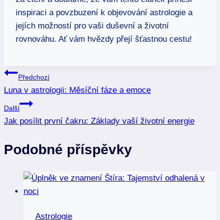
inspiraci a⁣ povzbuzení k ⁤objevování astrologie a
jejích možností pro vaši duševní a životní
rovnováhu. Ať vám hvězdy přejí šťastnou cestu!
Navigace
Předchozí
Luna v astrologii: Měsíční fáze a emoce
pro
Další
příspěvek
Jak posílit první čakru: Základy vaší životní energie
Podobné příspěvky
Astrologie