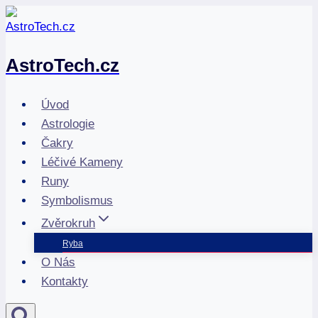
Přeskočit
na
obsah
AstroTech.cz
Úvod
Astrologie
Čakry
Léčivé Kameny
Runy
Symbolismus
Zvěrokruh
Ryba
O Nás
Kontakty