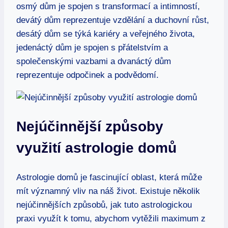
⁤osmý dům je spojen s transformací a ​intimností,
devátý dům reprezentuje ​vzdělání a duchovní‍ růst,
desátý ‍dům se týká kariéry a veřejného⁣ života,
jedenáctý dům je spojen s‌ přátelstvím a
‌společenskými vazbami⁣ a dvanáctý ​dům
⁣reprezentuje odpočinek a⁤ podvědomí.
Nejúčinnější​ způsoby
využití astrologie domů
Astrologie‍ domů je fascinující oblast, která může
mít významný vliv​ na náš život.​ Existuje několik⁤
nejúčinnějších způsobů, jak tuto astrologickou⁢
praxi využít k⁣ tomu, abychom vytěžili maximum z⁣