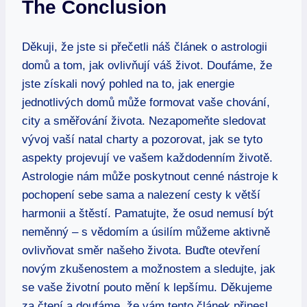
The‍ Conclusion
Děkuji, že⁤ jste⁣ si přečetli náš článek o astrologii
domů a⁢ tom, jak ovlivňují váš život. ‌Doufáme, že
jste⁣ získali​ nový ​pohled na‍ to, jak energie
jednotlivých domů může formovat vaše chování,
city a směřování života. Nezapomeňte sledovat⁣
vývoj vaší natal‌ charty a pozorovat,⁢ jak se tyto⁤
aspekty projevují ⁤ve vašem každodenním životě.⁤
Astrologie ⁣nám‌ může poskytnout​ cenné ⁣nástroje k
pochopení sebe sama a nalezení ‌cesty k větší
harmonii a štěstí. ⁢Pamatujte, že⁢ osud ⁤nemusí⁤ být
neměnný​ – ‌s vědomím a‌ úsilím ⁢můžeme aktivně
ovlivňovat‍ směr našeho života. Buďte otevření ​
novým zkušenostem a možnostem a sledujte, ⁢jak
se vaše⁣ životní ⁤pouto mění k ⁣lepšímu. Děkujeme
za čtení a doufáme, ⁤že vám tento‌ článek ⁤přinesl