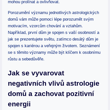
mohou prolínat a ovlivňovat.
Porozumění ⁢významu jednotlivých ‌astrologických
domů vám může pomoci⁣ lépe porozumět svým
motivacím, vzorcům chování a vztahům.⁤
Například,⁤ první dům ⁣je ⁢spojen s vaší osobností ‌a
jak ‍se ⁢prezentujete světu, zatímco desátý dům je
spojen s kariérou a veřejným‍ životem. Seznámení
se s těmito významy může ‌být klíčem k osobnímu
růstu ‌a sebedůvěře.
Jak se vyvarovat
‌negativních⁣ vlivů astrologie
domů ⁢a zachovat⁣ pozitivní
energii