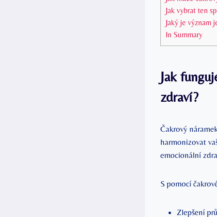
Jak vybrat ten s
Jaký je význam 
In Summary
Jak funguj
zdraví?
Čakrový náramek 
harmonizovat vaše
emocionální zdrav
S pomocí čakrové
Zlepšení prů