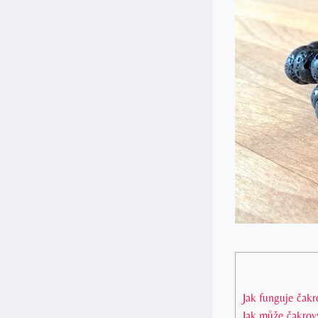
Jak funguje čakr
Jak může čakrový