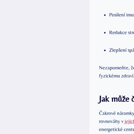
Posílení im
Redukce str
Zlepšení sp
Nezapomeňte, že 
fyzickému zdraví
Jak může č
Čakrové náramky 
rovnováhy v
jejic
energetické centr