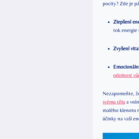
pocity? Zde je p
Zlepšení en
tok energie 
Zvyšení vital
Emocionální 
odolnost vůč
Nezapomeňte, že 
svému tělu
a vním
malého klenotu n
účinky na vaší ene