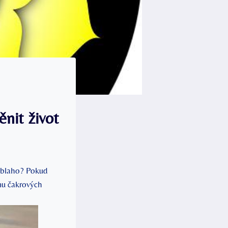
nit život
é blaho? Pokud
u čakrových