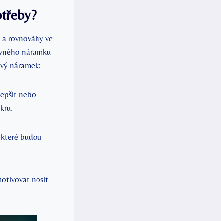
otřeby?
 a rovnováhy ve
rávného náramku
ový náramek:
lepšit nebo
kru.
, které budou
motivovat nosit