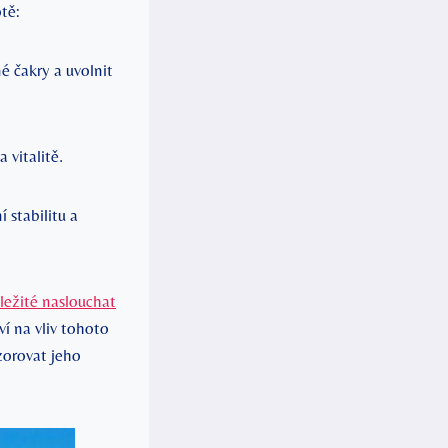
tě:
 čakry a uvolnit
 vitalitě.
 stabilitu a
ůležité naslouchat
í na vliv tohoto
zorovat jeho