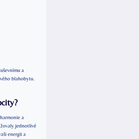
duševnímu a
ového blahobytu.
ocity?
 harmonie a
žovaly jednotlivé
aši energii a