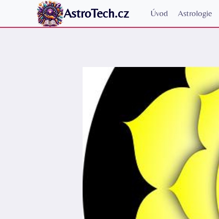
Přeskočit
AstroTech.cz
Úvod
Astrologie
na
obsah