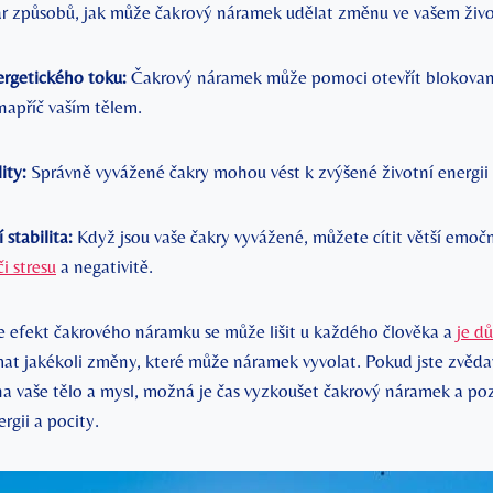
ár způsobů, jak může čakrový náramek udělat změnu ve vašem živo
ergetického toku:
Čakrový náramek může pomoci otevřít blokované
napříč vaším tělem.
ity:
Správně vyvážené čakry mohou vést k zvýšené životní energii a
stabilita:
Když jsou vaše čakry vyvážené, můžete cítit větší emoční
i stresu
a negativitě.
efekt čakrového náramku se může lišit u každého člověka a
je d
at jakékoli změny, které může náramek vyvolat. Pokud jste zvědav
a vaše tělo a mysl, možná je čas vyzkoušet čakrový náramek a po
rgii a pocity.