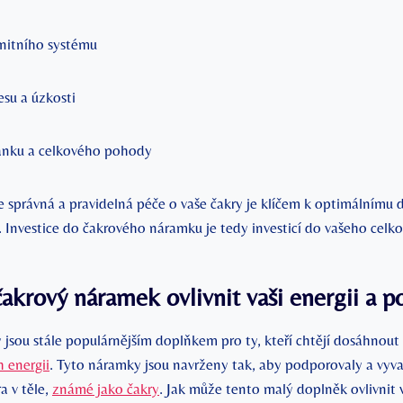
unitního systému
esu a úzkosti
ánku a celkového pohody
správná a pravidelná péče o vaše čakry je klíčem k optimálnímu 
. Investice do čakrového náramku je tedy investicí do vašeho celk
akrový náramek ovlivnit vaši energii a p
jsou stále populárnějším doplňkem pro ty, kteří chtějí dosáhnout
h energii
. Tyto náramky jsou navrženy tak, aby podporovaly a vyva
a v těle,
známé jako čakry
. Jak může tento malý doplněk ovlivnit v