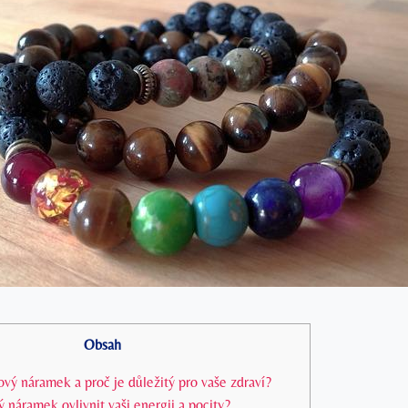
Obsah
ový náramek a proč je důležitý pro vaše zdraví?
 náramek ovlivnit vaši energii a pocity?