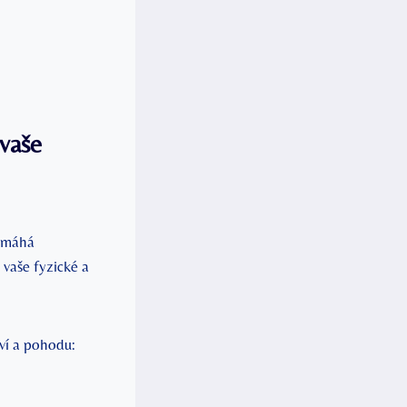
 vaše
pomáhá
 vaše fyzické a
ví a pohodu: