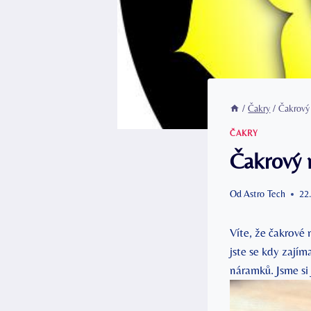
/
Čakry
/
Čakrový
ČAKRY
Čakrový 
Od
Astro Tech
22
Víte, že čakrové
jste se kdy zajím
náramků. Jsme si j