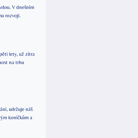
ravdou. V dnešním
u rozvoji.
ěti lety, už zítra
nost na trhu
ání, udržuje náš
ovým koníčkům a