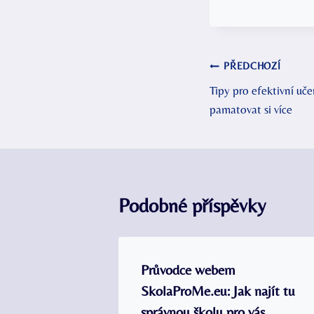
Navigace
PŘEDCHOZÍ
Tipy pro efektivní učen
pro
pamatovat si více
příspěvek
Podobné příspěvky
Průvodce webem
SkolaProMe.eu: Jak najít tu
správnou školu pro vás