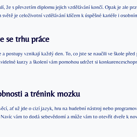
lí, že s převzetím diplomu jejich vzdělávání končí. Opak je ale p
 světě je celoživotní vzdělávání klíčem k úspěšné kariéře i osobním
e se trhu práce
a postupy vznikají každý den. To, co jste se naučili ve škole před p
ravidelné kurzy a školení vám pomohou udržet si konkurenceschop
obnosti a trénink mozku
ěcí, ať už jde o cizí jazyk, hru na hudební nástroj nebo programov
 Navíc vám to dodá sebevědomí a může vám to otevřít dveře k n