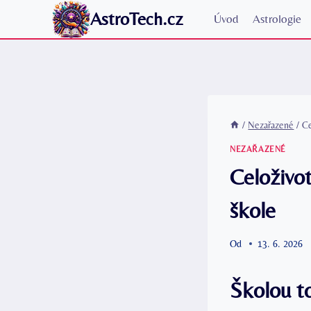
Přeskočit
AstroTech.cz
Úvod
Astrologie
na
obsah
/
Nezařazené
/
Ce
NEZAŘAZENÉ
Celoživot
škole
Od
13. 6. 2026
Školou t