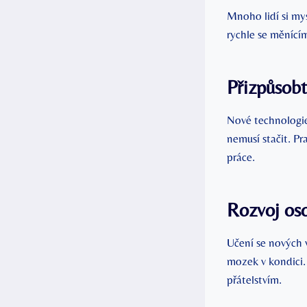
Mnoho lidí si mys
rychle se měnícím
Přizpůsobt
Nové technologie 
nemusí stačit. P
práce.
Rozvoj os
Učení se nových v
mozek v kondici.
přátelstvím.