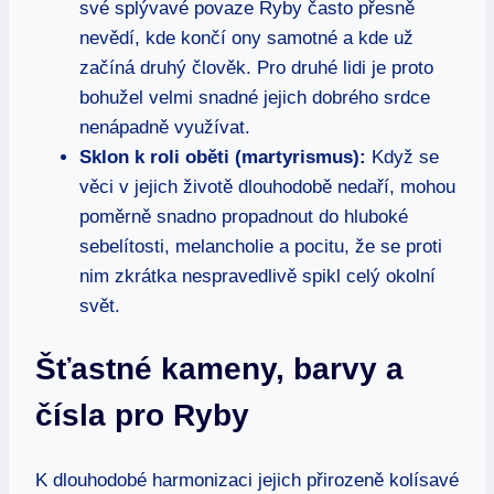
své splývavé povaze Ryby často přesně
nevědí, kde končí ony samotné a kde už
začíná druhý člověk. Pro druhé lidi je proto
bohužel velmi snadné jejich dobrého srdce
nenápadně využívat.
Sklon k roli oběti (martyrismus):
Když se
věci v jejich životě dlouhodobě nedaří, mohou
poměrně snadno propadnout do hluboké
sebelítosti, melancholie a pocitu, že se proti
nim zkrátka nespravedlivě spikl celý okolní
svět.
Šťastné kameny, barvy a
čísla pro Ryby
K dlouhodobé harmonizaci jejich přirozeně kolísavé