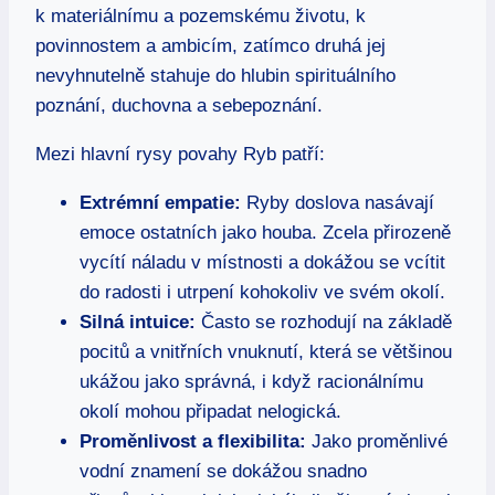
k materiálnímu a pozemskému životu, k
povinnostem a ambicím, zatímco druhá jej
nevyhnutelně stahuje do hlubin spirituálního
poznání, duchovna a sebepoznání.
Mezi hlavní rysy povahy Ryb patří:
Extrémní empatie:
Ryby doslova nasávají
emoce ostatních jako houba. Zcela přirozeně
vycítí náladu v místnosti a dokážou se vcítit
do radosti i utrpení kohokoliv ve svém okolí.
Silná intuice:
Často se rozhodují na základě
pocitů a vnitřních vnuknutí, která se většinou
ukážou jako správná, i když racionálnímu
okolí mohou připadat nelogická.
Proměnlivost a flexibilita:
Jako proměnlivé
vodní znamení se dokážou snadno