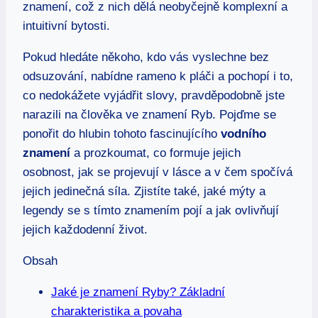
znamení, což z nich dělá neobyčejně komplexní a
intuitivní bytosti.
Pokud hledáte někoho, kdo vás vyslechne bez
odsuzování, nabídne rameno k pláči a pochopí i to,
co nedokážete vyjádřit slovy, pravděpodobně jste
narazili na člověka ve znamení Ryb. Pojďme se
ponořit do hlubin tohoto fascinujícího
vodního
znamení
a prozkoumat, co formuje jejich
osobnost, jak se projevují v lásce a v čem spočívá
jejich jedinečná síla. Zjistíte také, jaké mýty a
legendy se s tímto znamením pojí a jak ovlivňují
jejich každodenní život.
Obsah
Jaké je znamení Ryby? Základní
charakteristika a povaha