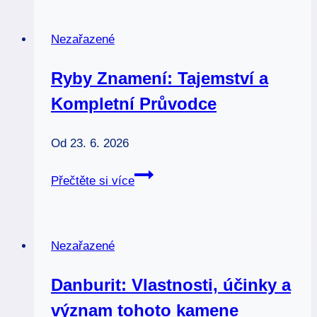
správnou
školu:
Nezařazené
5
kroků
Ryby Znamení: Tajemství a
k
Kompletní Průvodce
úspěšnému
rozhodnutí
Od
23. 6. 2026
Ryby
Přečtěte si více
Znamení:
Tajemství
a
Nezařazené
Kompletní
Průvodce
Danburit: Vlastnosti, účinky a
význam tohoto kamene