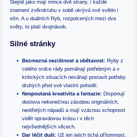
Stejně jako mají mince dvě strany, i každé
znamení zvěrokruhu v sobě ukrývá své světlo i
stín. A u duálních Ryb, rozpolcených mezi dva
světy, to platí dvojnásob.
Silné stránky
Bezmezná nezištnost a obětavost:
Ryby z
celého srdce rády pomáhají potřebným a v
kritických situacích neváhají postavit potřeby
druhých před své vlastní pohodlí.
Nespoutaná kreativita a fantazie:
Disponují
doslova nekonečnou zásobou originálních,
neotřelých nápadů a mají vzácnou schopnost
vidět opravdovou krásu i v těch
nejvšednějších věcech.
Dar léčit duši:
Už jen jejich tichá přítomnost,