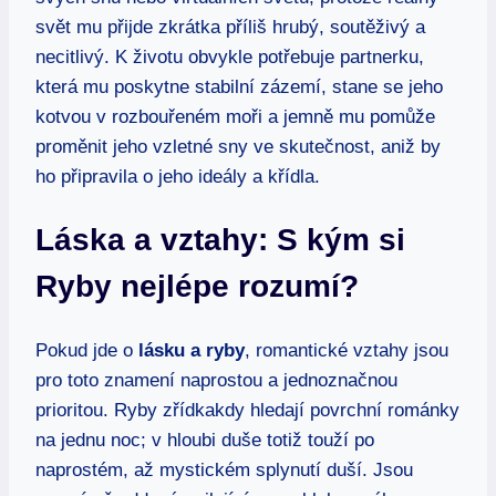
svět mu přijde zkrátka příliš hrubý, soutěživý a
necitlivý. K životu obvykle potřebuje partnerku,
která mu poskytne stabilní zázemí, stane se jeho
kotvou v rozbouřeném moři a jemně mu pomůže
proměnit jeho vzletné sny ve skutečnost, aniž by
ho připravila o jeho ideály a křídla.
Láska a vztahy: S kým si
Ryby nejlépe rozumí?
Pokud jde o
lásku a ryby
, romantické vztahy jsou
pro toto znamení naprostou a jednoznačnou
prioritou. Ryby zřídkakdy hledají povrchní románky
na jednu noc; v hloubi duše totiž touží po
naprostém, až mystickém splynutí duší. Jsou