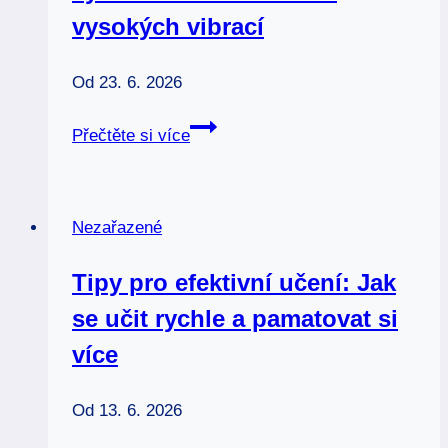
vysokých vibrací
Od
23. 6. 2026
Danburit:
Přečtěte si více
Vlastnosti,
účinky
a
Nezařazené
význam
tohoto
Tipy pro efektivní učení: Jak
kamene
se učit rychle a pamatovat si
vysokých
vibrací
více
Od
13. 6. 2026