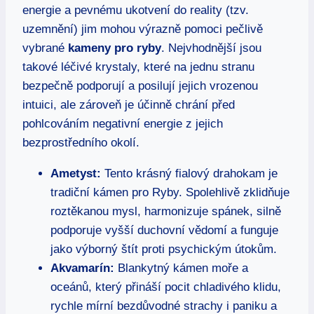
energie a pevnému ukotvení do reality (tzv.
uzemnění) jim mohou výrazně pomoci pečlivě
vybrané
kameny pro ryby
. Nejvhodnější jsou
takové léčivé krystaly, které na jednu stranu
bezpečně podporují a posilují jejich vrozenou
intuici, ale zároveň je účinně chrání před
pohlcováním negativní energie z jejich
bezprostředního okolí.
Ametyst:
Tento krásný fialový drahokam je
tradiční kámen pro Ryby. Spolehlivě zklidňuje
roztěkanou mysl, harmonizuje spánek, silně
podporuje vyšší duchovní vědomí a funguje
jako výborný štít proti psychickým útokům.
Akvamarín:
Blankytný kámen moře a
oceánů, který přináší pocit chladivého klidu,
rychle mírní bezdůvodné strachy i paniku a