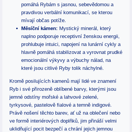
pomáhá Rybám s jasnou, sebevědomou a
pravdivou verbální komunikací, se kterou
mívají občas potíže.
Měsíční kámen:
Mystický minerál, který
naplno podporuje receptivní ženskou energii,
prohlubuje intuici, napojení na lunární cykly a
hlavně pomáhá stabilizovat a vyrovnat prudké
emocionální výkyvy a výbuchy nálad, na
které jsou citlivé Ryby tolik náchylné.
Kromě posilujících kamenů mají lidé ve znamení
Ryb i své přirozeně oblíbené barvy, kterými jsou
jemné odstíny mořské a lahvové zelené,
tyrkysové, pastelově fialové a temně indigové.
Právě nošení těchto barev, ať už na oblečení nebo
ve formě interiérových doplňků, jim přináší velmi
uklidňující pocit bezpečí a chrání jejich jemnou