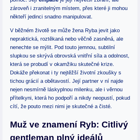
zároveň i zranitelným místem, přes které ji mohou
někteří jedinci snadno manipulovat.
V běžném životě se může žena Ryba jevit jako
nepraktická, roztěkaná nebo věčně zasněná, ale
nenechte se mýlit. Pod touto jemnou, subtilní
slupkou se skrývá obrovská vnitřní síla a odolnost,
která se probudí v okamžiku skutečné krize.
Dokáže překonat i ty nejtěžší životní zkoušky s
tichou grácií a obětavostí. Její partner v ní najde
nejen nesmírně láskyplnou milenku, ale i věrnou
přítelkyni, která ho podpoří a nikdy neopustí, pokud
cítí, že pouto mezi nimi je skutečné a čisté.
Muž ve znamení Ryb: Citlivý
gentleman plný ideálů