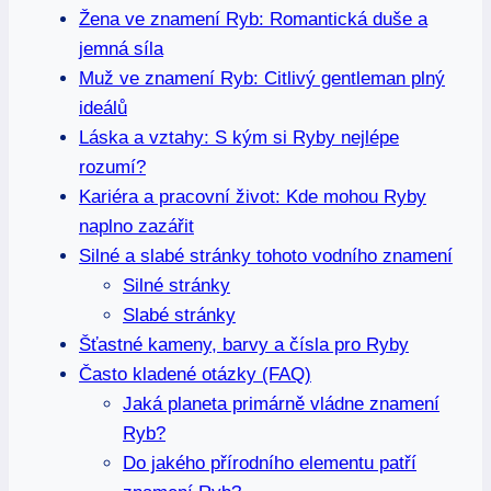
Žena ve znamení Ryb: Romantická duše a
jemná síla
Muž ve znamení Ryb: Citlivý gentleman plný
ideálů
Láska a vztahy: S kým si Ryby nejlépe
rozumí?
Kariéra a pracovní život: Kde mohou Ryby
naplno zazářit
Silné a slabé stránky tohoto vodního znamení
Silné stránky
Slabé stránky
Šťastné kameny, barvy a čísla pro Ryby
Často kladené otázky (FAQ)
Jaká planeta primárně vládne znamení
Ryb?
Do jakého přírodního elementu patří