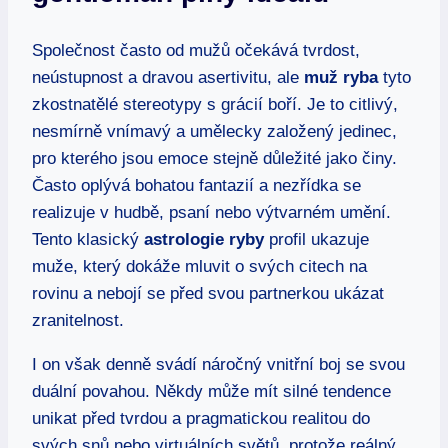
Společnost často od mužů očekává tvrdost,
neústupnost a dravou asertivitu, ale
muž ryba
tyto
zkostnatělé stereotypy s grácií boří. Je to citlivý,
nesmírně vnímavý a umělecky založený jedinec,
pro kterého jsou emoce stejně důležité jako činy.
Často oplývá bohatou fantazií a nezřídka se
realizuje v hudbě, psaní nebo výtvarném umění.
Tento klasický
astrologie ryby
profil ukazuje
muže, který dokáže mluvit o svých citech na
rovinu a nebojí se před svou partnerkou ukázat
zranitelnost.
I on však denně svádí náročný vnitřní boj se svou
duální povahou. Někdy může mít silné tendence
unikat před tvrdou a pragmatickou realitou do
svých snů nebo virtuálních světů, protože reálný