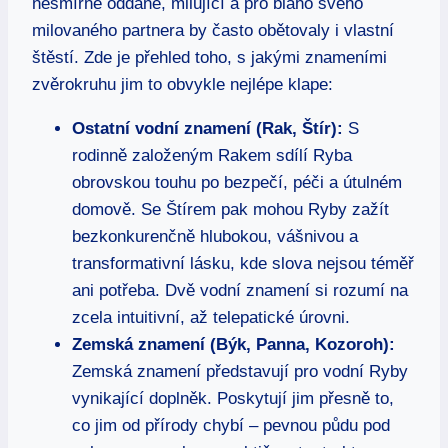
nesmírně oddané, milující a pro blaho svého
milovaného partnera by často obětovaly i vlastní
štěstí. Zde je přehled toho, s jakými znameními
zvěrokruhu jim to obvykle nejlépe klape:
Ostatní vodní znamení (Rak, Štír):
S
rodinně založeným Rakem sdílí Ryba
obrovskou touhu po bezpečí, péči a útulném
domově. Se Štírem pak mohou Ryby zažít
bezkonkurenčně hlubokou, vášnivou a
transformativní lásku, kde slova nejsou téměř
ani potřeba. Dvě vodní znamení si rozumí na
zcela intuitivní, až telepatické úrovni.
Zemská znamení (Býk, Panna, Kozoroh):
Zemská znamení představují pro vodní Ryby
vynikající doplněk. Poskytují jim přesně to,
co jim od přírody chybí – pevnou půdu pod