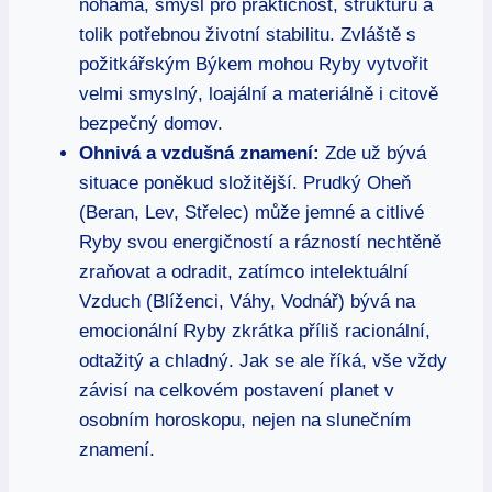
nohama, smysl pro praktičnost, strukturu a
tolik potřebnou životní stabilitu. Zvláště s
požitkářským Býkem mohou Ryby vytvořit
velmi smyslný, loajální a materiálně i citově
bezpečný domov.
Ohnivá a vzdušná znamení:
Zde už bývá
situace poněkud složitější. Prudký Oheň
(Beran, Lev, Střelec) může jemné a citlivé
Ryby svou energičností a rázností nechtěně
zraňovat a odradit, zatímco intelektuální
Vzduch (Blíženci, Váhy, Vodnář) bývá na
emocionální Ryby zkrátka příliš racionální,
odtažitý a chladný. Jak se ale říká, vše vždy
závisí na celkovém postavení planet v
osobním horoskopu, nejen na slunečním
znamení.