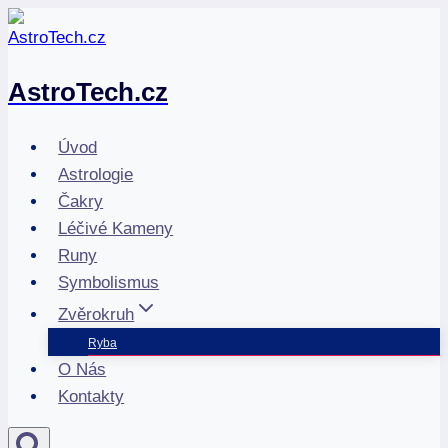
Přeskočit
na
obsah
AstroTech.cz
Úvod
Astrologie
Čakry
Léčivé Kameny
Runy
Symbolismus
Zvěrokruh
Ryba
O Nás
Kontakty