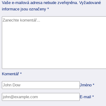
Vaše e-mailová adresa nebude zveřejněna.
cestu
Vyžadované
informace jsou označeny
zvolit?
*
Komentář
*
Jméno
*
E-mail
*