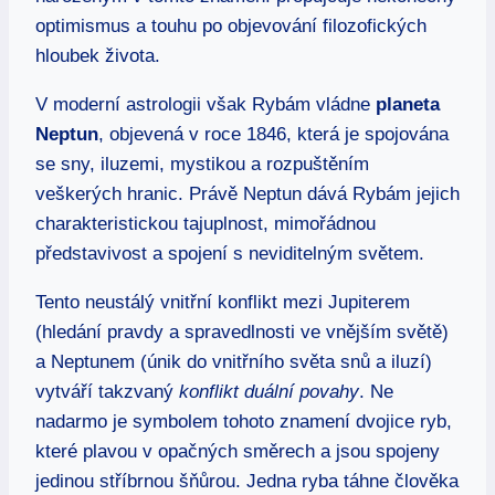
optimismus a touhu po objevování filozofických
hloubek života.
V moderní astrologii však Rybám vládne
planeta
Neptun
, objevená v roce 1846, která je spojována
se sny, iluzemi, mystikou a rozpuštěním
veškerých hranic. Právě Neptun dává Rybám jejich
charakteristickou tajuplnost, mimořádnou
představivost a spojení s neviditelným světem.
Tento neustálý vnitřní konflikt mezi Jupiterem
(hledání pravdy a spravedlnosti ve vnějším světě)
a Neptunem (únik do vnitřního světa snů a iluzí)
vytváří takzvaný
konflikt duální povahy
. Ne
nadarmo je symbolem tohoto znamení dvojice ryb,
které plavou v opačných směrech a jsou spojeny
jedinou stříbrnou šňůrou. Jedna ryba táhne člověka