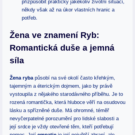
přizpůsobit prakticky jakékoliv životní situaci,
někdy však až na úkor vlastních hranic a
potřeb.
Žena ve znamení Ryb:
Romantická duše a jemná
síla
Žena ryba
působí na své okolí často křehkým,
tajemným a éterickým dojmem, jako by právě
vystoupila z nějakého starodávného příběhu. Je to
rozená romantička, která hluboce věří na osudovou
lásku a spřízněné duše. Má ohromné, téměř
nevyčerpatelné porozumění pro lidské slabosti a
její srdce je vždy otevřené těm, kteří potřebují
pomoc. Její
empatie
je její největší zbraní, ale