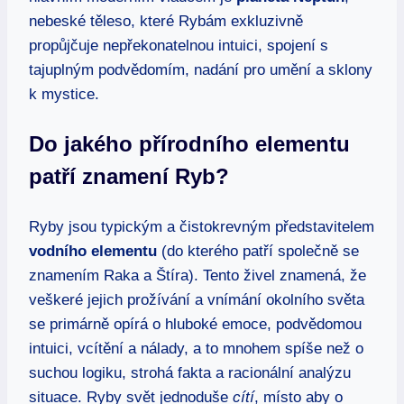
nebeské těleso, které Rybám exkluzivně
propůjčuje nepřekonatelnou intuici, spojení s
tajuplným podvědomím, nadání pro umění a sklony
k mystice.
Do jakého přírodního elementu
patří znamení Ryb?
Ryby jsou typickým a čistokrevným představitelem
vodního elementu
(do kterého patří společně se
znamením Raka a Štíra). Tento živel znamená, že
veškeré jejich prožívání a vnímání okolního světa
se primárně opírá o hluboké emoce, podvědomou
intuici, vcítění a nálady, a to mnohem spíše než o
suchou logiku, strohá fakta a racionální analýzu
situace. Ryby svět jednoduše
cítí
, místo aby o