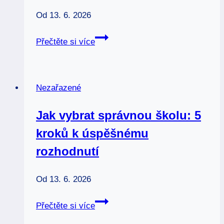
Od
13. 6. 2026
Celoživotní
Přečtěte si více
vzdělávání:
Proč
byste
Nezařazené
se
měli
Jak vybrat správnou školu: 5
učit
kroků k úspěšnému
i
po
rozhodnutí
škole
Od
13. 6. 2026
Jak
Přečtěte si více
vybrat