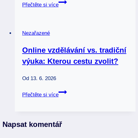
Tipy
Přečtěte si více
pro
efektivní
učení:
Nezařazené
Jak
se
Online vzdělávání vs. tradiční
učit
výuka: Kterou cestu zvolit?
rychle
a
pamatovat
Od
13. 6. 2026
si
Online
více
Přečtěte si více
vzdělávání
vs.
tradiční
Napsat komentář
výuka:
Kterou