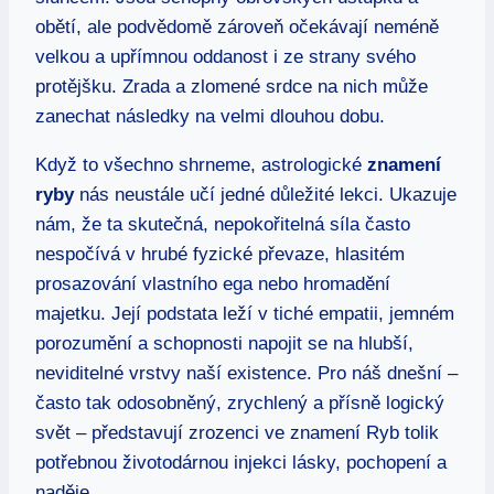
obětí, ale podvědomě zároveň očekávají neméně
velkou a upřímnou oddanost i ze strany svého
protějšku. Zrada a zlomené srdce na nich může
zanechat následky na velmi dlouhou dobu.
Když to všechno shrneme, astrologické
znamení
ryby
nás neustále učí jedné důležité lekci. Ukazuje
nám, že ta skutečná, nepokořitelná síla často
nespočívá v hrubé fyzické převaze, hlasitém
prosazování vlastního ega nebo hromadění
majetku. Její podstata leží v tiché empatii, jemném
porozumění a schopnosti napojit se na hlubší,
neviditelné vrstvy naší existence. Pro náš dnešní –
často tak odosobněný, zrychlený a přísně logický
svět – představují zrozenci ve znamení Ryb tolik
potřebnou životodárnou injekci lásky, pochopení a
naděje.