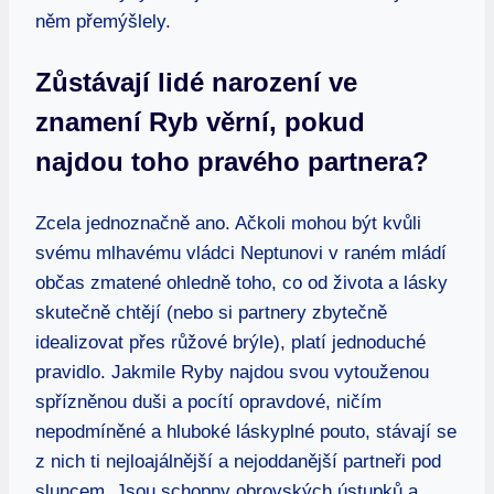
něm přemýšlely.
Zůstávají lidé narození ve
znamení Ryb věrní, pokud
najdou toho pravého partnera?
Zcela jednoznačně ano. Ačkoli mohou být kvůli
svému mlhavému vládci Neptunovi v raném mládí
občas zmatené ohledně toho, co od života a lásky
skutečně chtějí (nebo si partnery zbytečně
idealizovat přes růžové brýle), platí jednoduché
pravidlo. Jakmile Ryby najdou svou vytouženou
spřízněnou duši a pocítí opravdové, ničím
nepodmíněné a hluboké láskyplné pouto, stávají se
z nich ti nejloajálnější a nejoddanější partneři pod
sluncem. Jsou schopny obrovských ústupků a