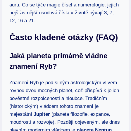
auru. Co se týče magie čísel a numerologie, jejich
nejšťastnější osudová čísla v životě bývají 3, 7,
12, 16 a 21.
Často kladené otázky (FAQ)
Jaká planeta primárně vládne
znamení Ryb?
Znamení Ryb je pod silným astrologickým vlivem
rovnou dvou mocných planet, což přispívá k jejich
pověstné rozpolcenosti a hloubce. Tradičním
(historickým) vládcem tohoto znamení je
majestátní
Jupiter
(planeta filozofie, expanze,
moudrosti a rozvoje). Později objeveným, ale dnes
hlavním moderním vládcem je
planeta Neptun
,