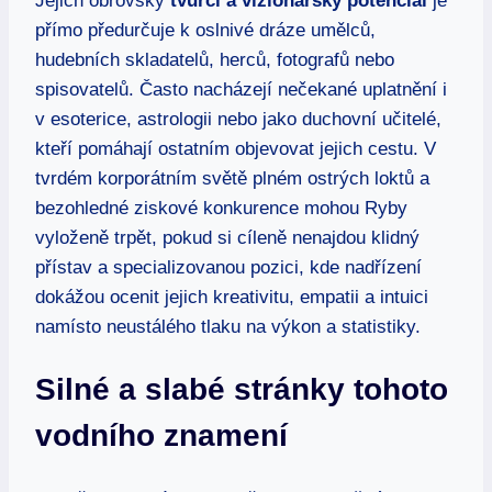
Jejich obrovský
tvůrčí a vizionářský potenciál
je
přímo předurčuje k oslnivé dráze umělců,
hudebních skladatelů, herců, fotografů nebo
spisovatelů. Často nacházejí nečekané uplatnění i
v esoterice, astrologii nebo jako duchovní učitelé,
kteří pomáhají ostatním objevovat jejich cestu. V
tvrdém korporátním světě plném ostrých loktů a
bezohledné ziskové konkurence mohou Ryby
vyloženě trpět, pokud si cíleně nenajdou klidný
přístav a specializovanou pozici, kde nadřízení
dokážou ocenit jejich kreativitu, empatii a intuici
namísto neustálého tlaku na výkon a statistiky.
Silné a slabé stránky tohoto
vodního znamení