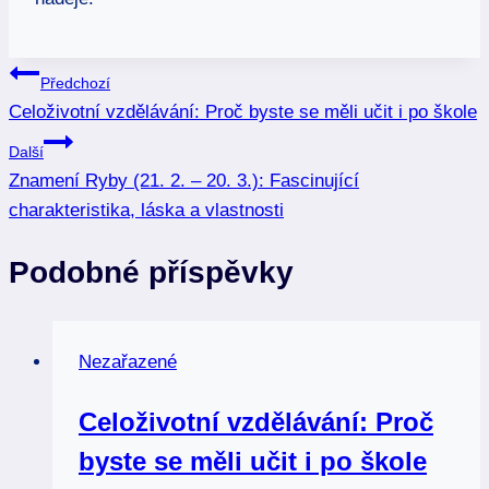
Navigace
Předchozí
Celoživotní vzdělávání: Proč byste se měli učit i po škole
pro
Další
příspěvek
Znamení Ryby (21. 2. – 20. 3.): Fascinující
charakteristika, láska a vlastnosti
Podobné příspěvky
Nezařazené
Celoživotní vzdělávání: Proč
byste se měli učit i po škole