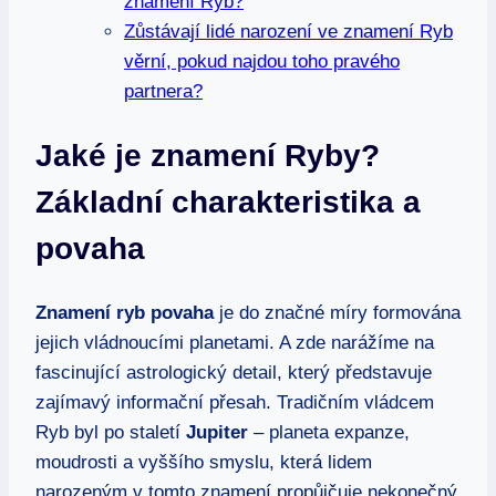
znamení Ryb?
Zůstávají lidé narození ve znamení Ryb
věrní, pokud najdou toho pravého
partnera?
Jaké je znamení Ryby?
Základní charakteristika a
povaha
Znamení ryb povaha
je do značné míry formována
jejich vládnoucími planetami. A zde narážíme na
fascinující astrologický detail, který představuje
zajímavý informační přesah. Tradičním vládcem
Ryb byl po staletí
Jupiter
– planeta expanze,
moudrosti a vyššího smyslu, která lidem
narozeným v tomto znamení propůjčuje nekonečný