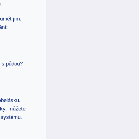
e
zumět jim.
ání:
i s půdou?
ebelásku.
oky, můžete
m systému.