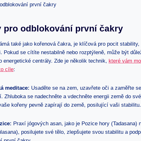
 pro odblokování první čakry
ámá také jako kořenová čakra, je klíčová pro pocit stability,
i. Pokud se cítíte nestabilně nebo rozptýleně, může být důle
o energetické centrály. Zde je několik technik,
které vám m
o cíle
:
á meditace:
Usaděte se na zem, uzavřete oči a zaměřte se
ní. Zhluboka se nadechněte a vdechněte energii země do svéh
vaše kořeny pevně zapírají do země, posilující vaši stabilitu.
zice:
Praxí jógových asan, jako je Pozice hory (Tadasana) 
asana), posilujete své tělo, zlepšujete svou stabilitu a podp
í první čakry.