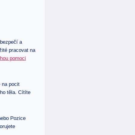
 bezpečí a
žité pracovat na
ohou pomoci
 na pocit
o těla. Cítíte
nebo Pozice
orujete