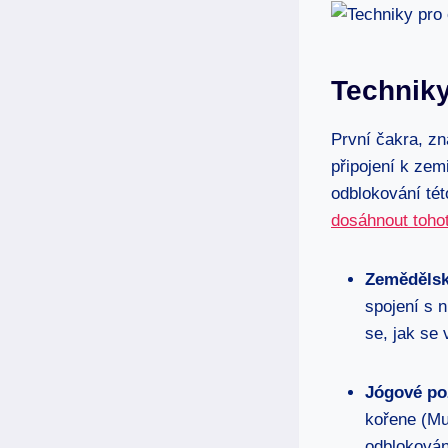
Techniky
První čakra, zn
připojení k zem
odblokování tét
dosáhnout tohot
Zemědělsk
spojení s 
se, jak se 
Jógové po
kořene (Mul
odblokován