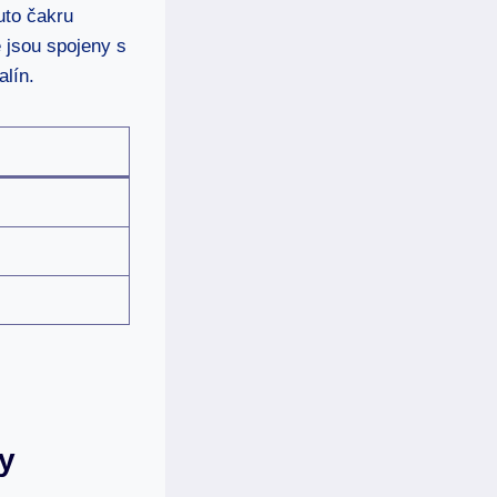
uto čakru
é jsou spojeny s
alín.
ry