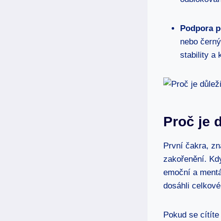
Podpora 
nebo černý
stability a
Proč je d
První čakra, zn
zakořenění. Kdy
emoční a mentál
dosáhli celkové
Pokud se cítíte