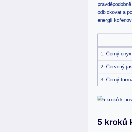
pravděpodobně m
odblokovat a po
energií kořenov
1. Černý onyx
2. Červený ja
3. Černý turma
5 kroků k