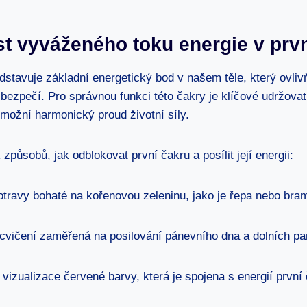
st vyváženého toku energie v prv
dstavuje základní energetický bod v našem těle, který ovliv
it bezpečí. Pro správnou funkci této čakry je klíčové udržova
umožní harmonický proud životní síly.
 způsobů, jak odblokovat první čakru a posílit její energii:
potravy bohaté na kořenovou zeleninu, jako je řepa nebo bra
cvičení zaměřená na posilování pánevního dna a dolních part
vizualizace červené barvy, která je spojena s energií první