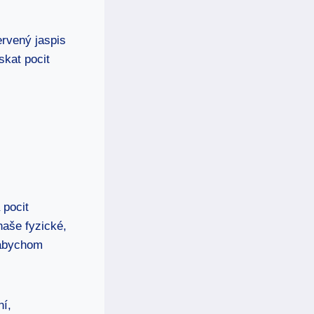
ervený jaspis
skat pocit
 pocit
naše fyzické,
 abychom
ní,