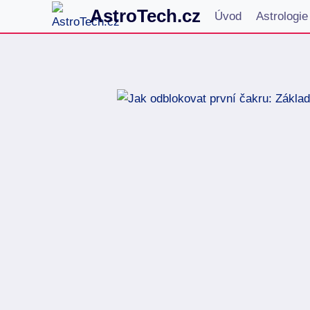
Přeskočit
AstroTech.cz
Úvod
Astrologie
na
obsah