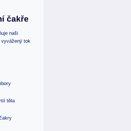
ní čakře
ňuje naši
t vyvážený tok
mbory
ií těla
 čakry