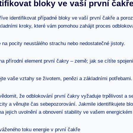
tifikovat bloky ve vaší první čakř
dříve identifikovat případné bloky ve vaší první čakře a poro
ladními kroky, které vám pomohou zahájit proces odblokov
 na pocity neustálého strachu nebo nedostatečné jistoty.
na přírodní element první čakry – země; jak se cítíte spojen
te vaše vztahy se životem, penězi a základními potřebami.
uvědomit, že odblokování první čakry vyžaduje trpělivost a s
city a věnujte čas sebepozorování. Jakmile identifikujete bl
na jejich uvolnění a obnovení stability ve vašem energické