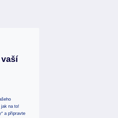
 vaší
vašeho
jak na to!
“ a připravte