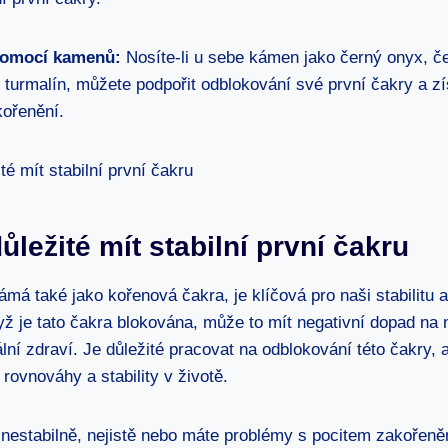
pomocí kamenů:
Nosíte-li u sebe kámen jako černý onyx, č
 turmalín, můžete podpořit odblokování své první čakry a zí
 kořenění.
ůležité mít stabilní první čakru
ámá také jako kořenová čakra, je klíčová pro naši stabilitu a
ž je tato čakra blokována, může to mít negativní dopad na 
ní zdraví. Je důležité pracovat na odblokování této čakry,
 rovnováhy a stability v životě.
 nestabilně, nejistě nebo máte problémy s pocitem zakořeně