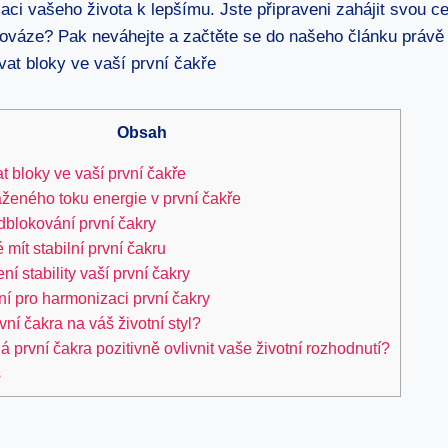
aci vašeho života k lepšímu. Jste připraveni zahájit svou ce
nováze? Pak neváhejte a začtěte se do našeho článku právě 
Obsah
at bloky ve vaší první čakře
áženého toku energie v první čakře
dblokování první čakry
é mít stabilní první čakru
ní stability vaší první čakry
ní pro harmonizaci první čakry
vní čakra na váš životní styl?
 první čakra pozitivně ovlivnit vaše životní rozhodnutí?
s