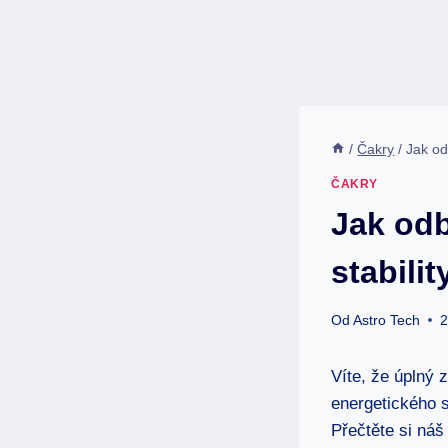
/
Čakry
/
Jak od
ČAKRY
Jak odb
stabilit
Od
Astro Tech
2
Víte, že úplný 
energetického 
Přečtěte si náš