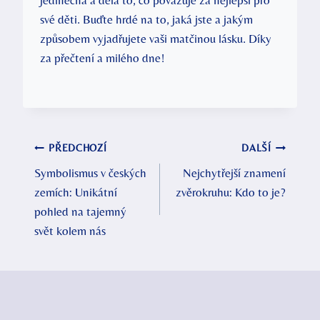
své děti. Buďte hrdé na to, jaká jste a jakým
způsobem vyjadřujete vaši matčinou lásku. Díky
za přečtení a milého dne!
Navigace
PŘEDCHOZÍ
DALŠÍ
Symbolismus v českých
Nejchytřejší znamení
pro
zemích: Unikátní
zvěrokruhu: Kdo to je?
příspěvek
pohled na tajemný
svět kolem nás