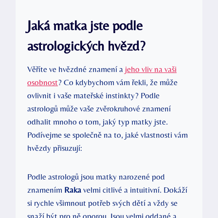
Jaká matka jste podle
astrologických hvězd?
Věříte ve hvězdné znamení a
jeho vliv na vaši
osobnost
? Co kdybychom vám řekli, že může
ovlivnit i vaše mateřské instinkty? Podle
astrologů může vaše zvěrokruhové znamení
odhalit mnoho o tom, jaký typ matky jste.
Podívejme se společně na to, jaké vlastnosti vám
hvězdy přisuzují:
Podle astrologů jsou matky narozené pod
znamením
Raka
velmi citlivé a intuitivní. Dokáží
si rychle všimnout potřeb svých dětí a vždy se
snaží být pro ně oporou. Jsou velmi oddané a