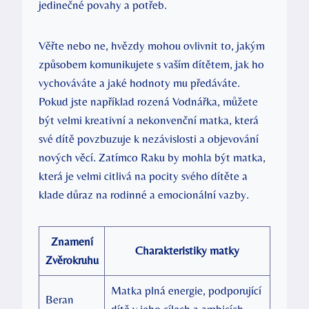
jedinečné povahy a potřeb.
Věřte nebo ne, hvězdy mohou ovlivnit to, jakým
způsobem komunikujete s vaším dítětem, jak ho
vychováváte a jaké hodnoty mu předáváte.
Pokud jste například rozená Vodnářka, můžete
být velmi kreativní a nekonvenční matka, která
své dítě povzbuzuje k nezávislosti a objevování
nových věcí. Zatímco Raku by mohla být matka,
která je velmi citlivá na pocity svého dítěte a
klade důraz na rodinné a emocionální vazby.
Znamení
Charakteristiky matky
Zvěrokruhu
Matka plná energie, podporující
Beran
dítě v jeho cílech a ambicích.