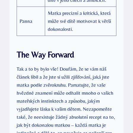
Matka precizní a kritická, která
Panna
může své dítě motivovat k větší
dokonalosti.
The Way Forward
Tak a to by bylo vše! Doufám, že se vám náš
článek líbil a že jste si užili zjišťování, jaká jste
matka podle zvěrokruhu. Pamatujte, že vaše
hvězdné znamení může odhalit mnoho o vašich
mateřských instinktech a způsobu, jakým
vyjadřujete lásku k vašim dětem. Nezapomeňte
také, že neexistuje žádný absolutní recept na to,
jak být dokonalou matkou – každá matka je
jedinečná a dělá to, co považuje za nejlepší pro