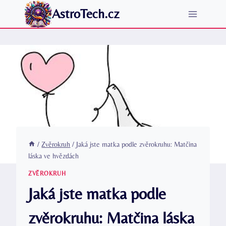
Přeskočit
AstroTech.cz
na
obsah
/
Zvěrokruh
/
Jaká jste matka podle zvěrokruhu: Matčina
láska ve hvězdách
ZVĚROKRUH
Jaká jste matka podle
zvěrokruhu: Matčina láska