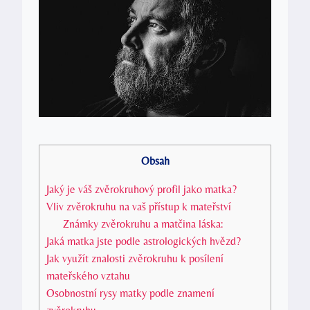
Obsah
Jaký je váš zvěrokruhový profil jako matka?
Vliv zvěrokruhu na vaš přístup k mateřství
Známky zvěrokruhu a matčina láska:
Jaká matka jste podle astrologických hvězd?
Jak využít znalosti zvěrokruhu k posílení
mateřského vztahu
Osobnostní rysy matky podle znamení