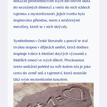
dokázali prostřednictvím svých děl otevřít okna
do neznámých dimenzí a vnést do nich nádech
tajemna a mysterióznosti. Jejich tvorba byla
inspirována přírodou, snem a nesčetnými
metafory, které se v nich skrývaly.
Symbolismus v české literatuře a poezii se stal
trvalou stopou v dějinách umění, která dodnes
inspiruje tvůrce k hledání skrytých významů a
hlubších emocí ve svých dílech. Prozkoumat
tento unikátní pohled na svět kolem nás je jako
cesta do země snů a tajemství, která neustále
láká svým mysteriózním kouzlem.