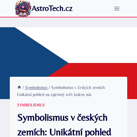
Přeskočit
AstroTech.cz
na
obsah
/
Symbolismus
/
Symbolismus v českých zemích:
Unikátní pohled na tajemný svět kolem nás
SYMBOLISMUS
Symbolismus v českých
zemích: Unikátní pohled