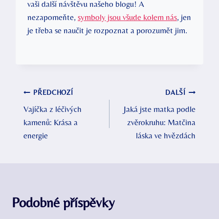
vaši další návštěvu našeho blogu! A
nezapomeňte,
symboly jsou všude kolem nás
, jen
je třeba se naučit je rozpoznat a porozumět jim.
Navigace
PŘEDCHOZÍ
DALŠÍ
Vajíčka z léčivých
Jaká jste matka podle
pro
kamenů: Krása a
zvěrokruhu: Matčina
příspěvek
energie
láska ve hvězdách
Podobné příspěvky