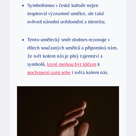
Symbolismus v české kultuře nejen
inspiroval významné umělce, ale také
ovlivnil národní uvědomění a identitu.
Tento umělecký směr dodnes rezonuje v
dílech současných umělců a připomíná nám,
že svět kolem nás je plný tajemství a
symbolů,
které mohou být klíčem
k
pochopení sami sebe
i světa kolem nás.