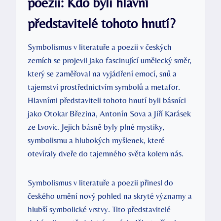
poezii: Kdo byli hlavní
představitelé tohoto hnutí?
Symbolismus v literatuře a poezii v českých
zemích se projevil jako fascinující umělecký směr,
který se zaměřoval na vyjádření emocí, snů a
tajemství prostřednictvím symbolů a metafor.
Hlavními představiteli tohoto hnutí byli básníci
jako Otokar Březina, Antonín Sova a Jiří Karásek
ze Lvovic. Jejich básně byly plné mystiky,
symbolismu a hlubokých myšlenek, které
otevíraly dveře do tajemného světa kolem nás.
Symbolismus v literatuře a poezii přinesl do
českého umění nový pohled na skryté významy a
hlubší symbolické vrstvy. Tito představitelé