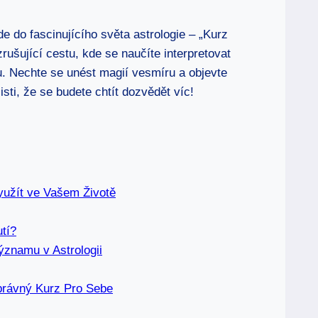
 do fascinujícího světa astrologie – „Kurz
rušující cestu, kde se naučíte interpretovat
du. Nechte se unést magií vesmíru a objevte
isti, že se budete chtít dozvědět víc!
yužít ve Vašem Životě
tí?
Významu v Astrologii
Správný Kurz Pro Sebe