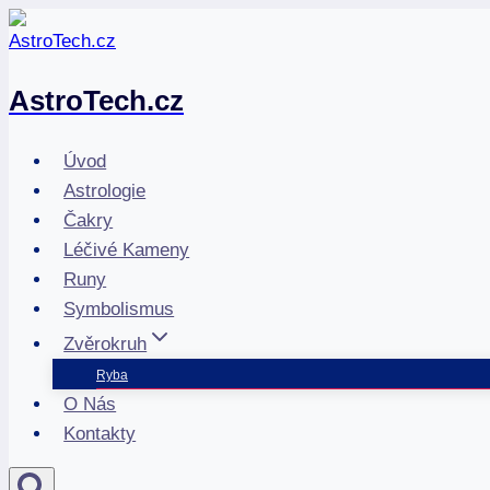
Přeskočit
na
obsah
AstroTech.cz
Úvod
Astrologie
Čakry
Léčivé Kameny
Runy
Symbolismus
Zvěrokruh
Ryba
O Nás
Kontakty