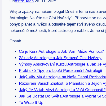
Od
Astro Tech
26. 11. 2025
Vítejte zpátky na našem blogu! Dnešní téma nás zavede
Astrologie: Naučte se Číst Hvězdy“. Připravte se na vz
pohyb planet a hvězd a ⁣odhalíte⁣ tajemství svého osu
nekonečné možnosti, které astrologie nabízí. Jsme⁤ si j
Obsah
Co je Kurz Astrologie a Jak Vám Může Pomoci?
Základy Astrologie a Jak Správně Číst Hvězdy
Výhody Absolvování Kurzu Astrologie a Jak Je V
Praktické Tipy pro⁢ Lepší Porozumění Astrologii
Jaký Vliv Má Astrologie na ​Naše Denní Rozhodnu
Rozšíření Vašich Znalostí o Planetách a ‌Jejich 
Jaký Je Vztah Mezi Astrologií a Vaší Osobností?
Jak Se Dostat Do Světa Astrologie a Vybrat Si​ 
To Wrap It Up