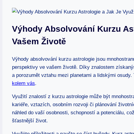
Výhody Absolvování Kurzu Ast
Vašem Životě
Výhody absolvování kurzu astrologie jsou mnohostran
perspektivy ve​ vašem životě.​ Díky znalostem získaný
a porozumět vztahu⁤ mezi planetami a lidskými osudy.
kolem vás
.
Využití znalostí z kurzu astrologie může být mnohostr
kariéře, vztazích, osobním rozvoji či plánování životn
náhled do vaší osobnosti, schopností a potenciálu, co
šťastnější život.
Využijte příležitosti a naučte se číst hvězdy. Kurz as