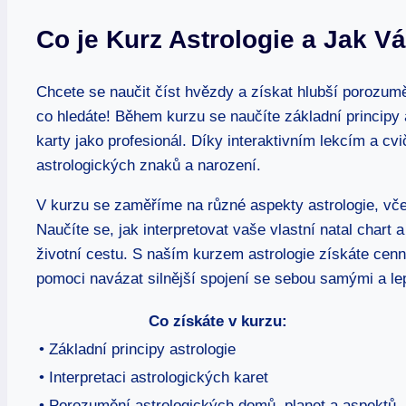
Co je Kurz Astrologie a Jak 
Chcete se ‌naučit číst hvězdy a získat hlubší porozuměn
co ⁣hledáte! Během kurzu se naučíte základní principy 
karty jako profesionál. Díky ⁢interaktivním lekcím a cv
astrologických znaků a narození.
V ‍kurzu se zaměříme na různé aspekty astrologie, vče
Naučíte se, jak interpretovat vaše vlastní natal chart 
životní cestu. S naším kurzem astrologie získáte cenn
pomoci navázat silnější⁢ spojení se sebou ​samými a l
Co získáte v kurzu:
• Základní principy astrologie
• Interpretaci astrologických karet
• Porozumění astrologických domů,⁢ planet a aspektů