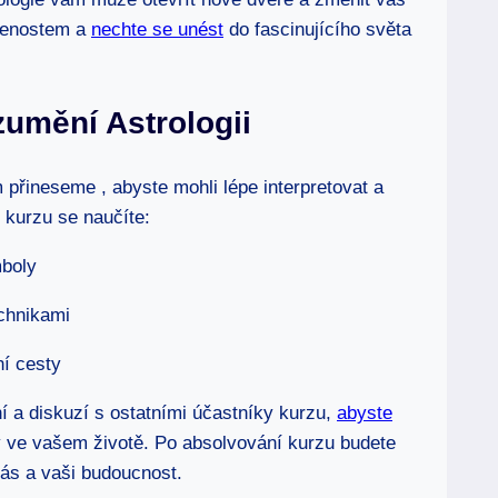
enostem a ⁢
nechte se unést
do fascinujícího⁣ světa
zumění Astrologii
přineseme , abyste mohli lépe interpretovat a
 kurzu se naučíte:
mboly
chnikami
ní cesty
ní a diskuzí s ostatními účastníky kurzu,
abyste
ivy ve vašem životě. Po absolvování kurzu budete
vás a vaši budoucnost.