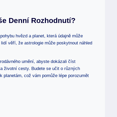
aše Denní Rozhodnutí?
e pohybu hvězd a planet, která údajně může
lidí věří, že astrologie může poskytnout náhled
arodávného umění, abyste dokázali číst
 a životní cesty. Budete se učit o různých ​
h k planetám, což vám pomůže⁣ lépe porozumět