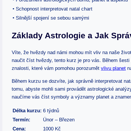
• Schopnost interpretovat natal chart
• Silnější spojení se sebou samými
Základy Astrologie a Jak Spr
Víte, že⁣ hvězdy nad námi mohou mít vliv‍ na naše živo
naučit číst hvězdy, ⁢tento kurz je pro vás.‍ Během šest
znalosti, které vám ‍pomohou porozumět
vlivu planet
na
Během kurzu se dozvíte, jak správně interpretovat nat
tomu, abyste mohli sami provádět astrologické analýzy
naučíme vás číst symboly a významy planet a‍ znamen
Délka kurzu:
6 týdnů
Termín:
Únor – Březen
Cena:
1000⁣ Kč