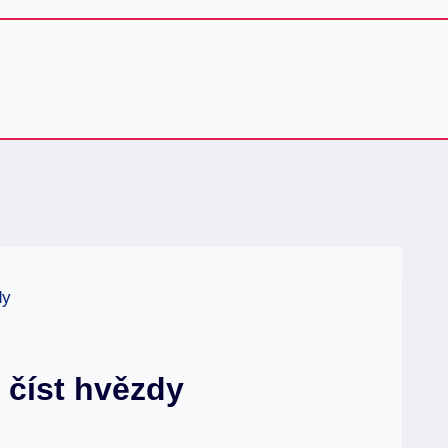
dy
 číst hvězdy