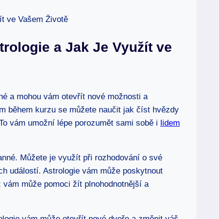
rologie a Jak Je Využít ve
né a mohou vám otevřít nové možnosti a
m během kurzu ⁣se můžete naučit ⁤jak číst hvězdy
 To ⁤vám umožní lépe porozumět sami sobě i
lidem
anné. Můžete je využít při rozhodování o své
ích událostí. Astrologie ​vám může poskytnout
ž vám může pomoci žít⁣ plnohodnotnější a
trologie‍ vám může otevřít nové dveře a změnit váš