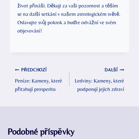
život přináší. Děkuji za vaši pozornost a těším
se na další setkání v našem astrologickém světě.
Oslavujte svůj pokrok a buďte odvážní ve svém
objevování!
Navigace
PŘEDCHOZÍ
DALŠÍ
Peníze: Kameny, které
Ledviny: Kameny, které
pro
přitahují prosperitu
podporují jejich zdraví
příspěvek
Podobné příspěvky