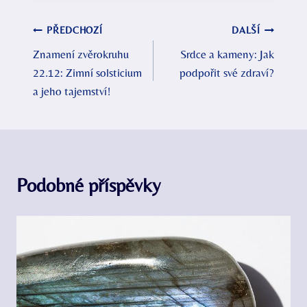
Navigace
PŘEDCHOZÍ
DALŠÍ
Znamení zvěrokruhu
Srdce a kameny: Jak
pro
22.12: Zimní solsticium
podpořit své zdraví?
příspěvek
a jeho tajemství!
Podobné příspěvky