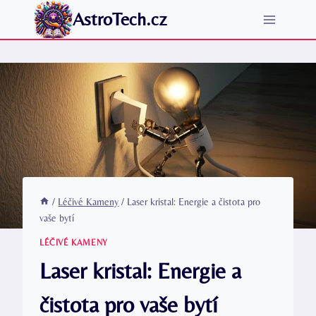
Přeskočit
AstroTech.cz
na
obsah
/
Léčivé Kameny
/
Laser kristal: Energie a čistota pro
vaše bytí
LÉČIVÉ KAMENY
Laser kristal: Energie a
čistota pro vaše bytí