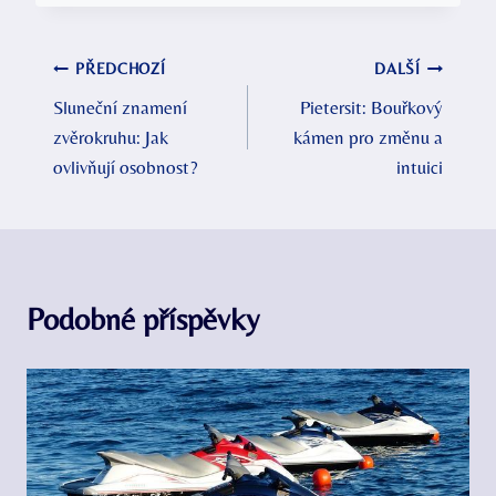
Navigace
PŘEDCHOZÍ
DALŠÍ
Sluneční znamení
Pietersit: Bouřkový
pro
zvěrokruhu: Jak
kámen pro změnu a
příspěvek
ovlivňují osobnost?
intuici
Podobné příspěvky