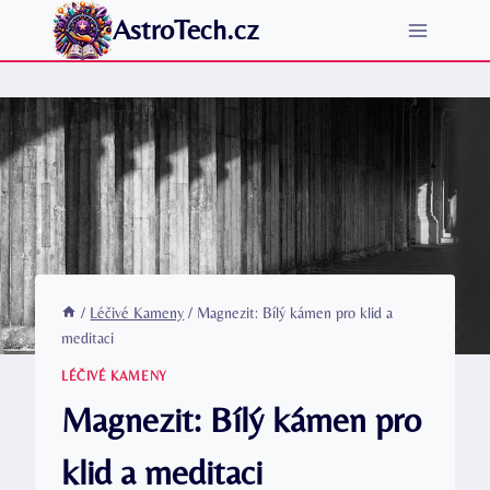
Přeskočit
AstroTech.cz
na
obsah
/
Léčivé Kameny
/
Magnezit: Bílý kámen pro klid a
meditaci
LÉČIVÉ KAMENY
Magnezit: Bílý kámen pro
klid a meditaci