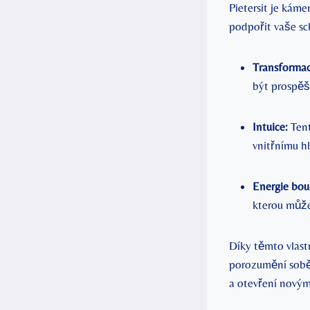
Pietersit je káme
podpořit vaše sch
Transformac
být prospěšn
Intuice:
Tent
vnitřnímu hl
Energie bou
kterou může
Díky těmto ‌vlast
porozumění sobě 
a otevření novým