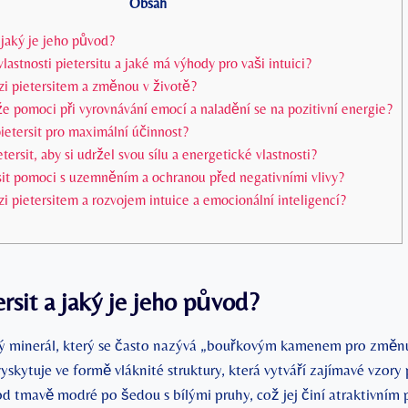
Obsah
a jaký je jeho původ?
vlastnosti pietersitu a jaké má výhody pro vaši intuici?
zi pietersitem a změnou v životě?
že pomoci při‌ vyrovnávání emocí‍ a naladění se‍ na pozitivní energie?
 pietersit pro maximální účinnost?
tersit, aby si‌ udržel svou sílu ‍a energetické‌ vlastnosti?
sit pomoci s uzemněním a ochranou před negativními vlivy?
i pietersitem a⁣ rozvojem intuice‍ a emocionální inteligencí?
rsit⁣ a jaký je jeho původ?
cný minerál, který se často nazývá „bouřkovým kamenem pro změnu 
vyskytuje ve formě vláknité struktury, která vytváří zajímavé vzor
od tmavě modré‍ po šedou s bílými pruhy, což jej činí atraktivním p