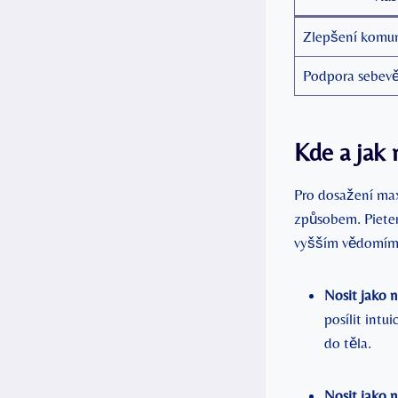
Zlepšení komu
Podpora sebev
Kde a⁤ jak
Pro dosažení⁤ max
způsobem. Pieters
vyšším vědomím.⁤ 
Nosit jako n
posílit int
do těla.
Nosit jako 