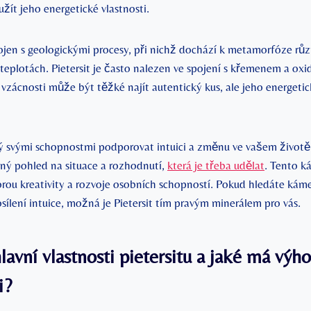
yužít jeho energetické ⁢vlastnosti.
ojen s geologickými procesy, při nichž dochází k metamorfóze růz
teplotách. Pietersit je často nalezen ve spojení s křemenem a oxi
zácnosti může být těžké najít autentický kus, ale⁣ jeho energetick
ámý svými schopnostmi podporovat⁤ intuici⁤ a změnu ve vašem živo
sný⁤ pohled na situace a rozhodnutí,
která je třeba udělat
. Tento k
rou kreativity a rozvoje osobních schopností. Pokud hledáte kám
sílení intuice, možná je Pietersit tím ⁣pravým minerálem pro vás.
hlavní vlastnosti pietersitu a jaké má výh
i?