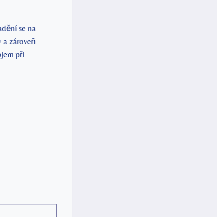
ění​ se⁤ na
y a zároveň
ojem při