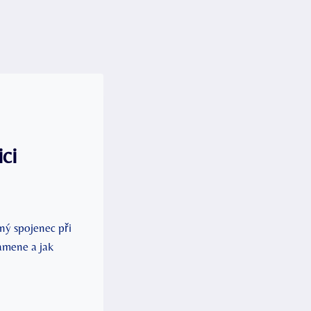
ci
ný spojenec při
amene ‌a jak