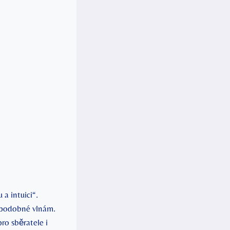
a intuici“.
y podobné ‌vlnám.
ro sběratele i