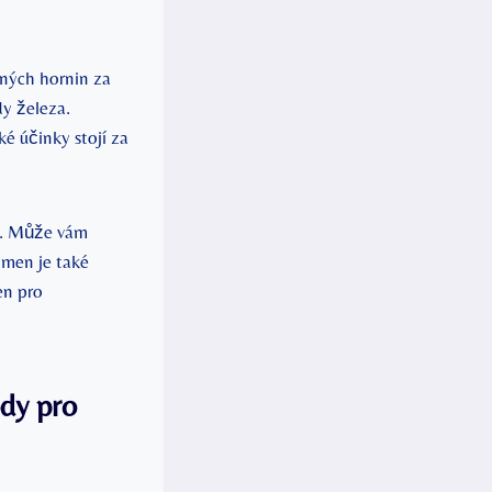
ných​ hornin za
dy železa.
é​ účinky stojí za
tě. Může vám
ámen je také
en pro
ody pro