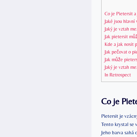
Co je Pietersit⁣ 
Jaké jsou hlavní 
Jaký je vztah me
Jak pietersit mů
Kde a⁤ jak ‌nosit
Jak⁢ pečovat o pie
Jak může pieter
Jaký je vztah mez
In Retrospect
Co je Piete
Pietersit je vzá
Tento krystal se 
‍Jeho barva sahá 