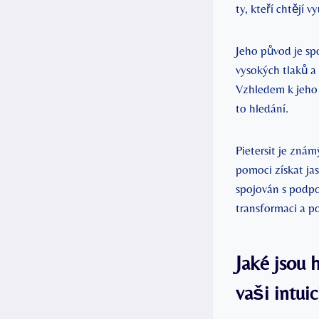
ty, kteří chtějí v
Jeho původ je sp
vysokých tlaků a 
Vzhledem k jeho v
to hledání.
Pietersit je⁣ zn
pomoci získat ja
spojován s podpo
transformaci a po
Jaké jsou 
vaši intuic