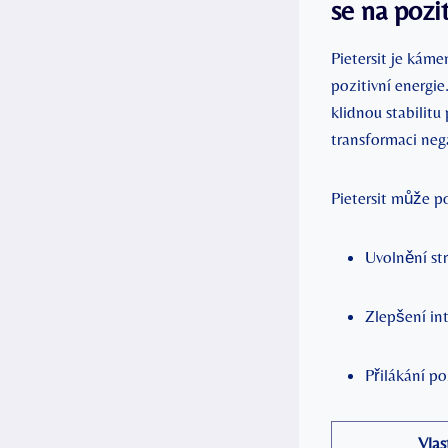
se‍ na pozi
Pietersit je káme
pozitivní energi
klidnou stabilitu
transformaci nega
Pietersit může po
Uvolnění str
Zlepšení in
Přilákání ‍p
Vlas