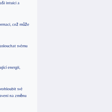
i intuici‌ a
formaci, což může
naslouchat svému
ící energii,
prohloubit své
praveni na změnu