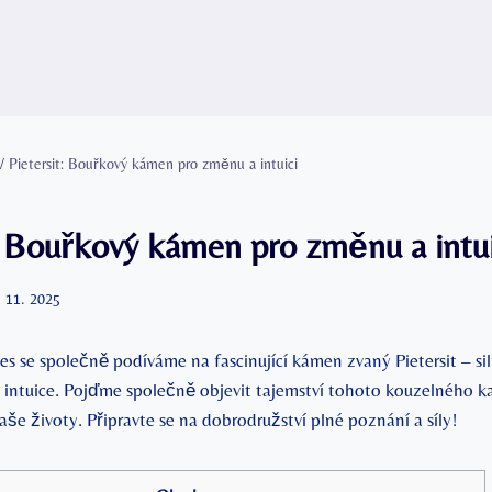
/
Pietersit: Bouřkový kámen pro změnu a intuici
t: Bouřkový kámen pro změnu a intui
. 11. 2025
es se společně podíváme na fascinující kámen zvaný Pietersit – sil
 intuice. Pojďme společně⁤ objevit tajemství tohoto kouzelného k
e životy. ⁣Připravte se na dobrodružství plné poznání a síly!