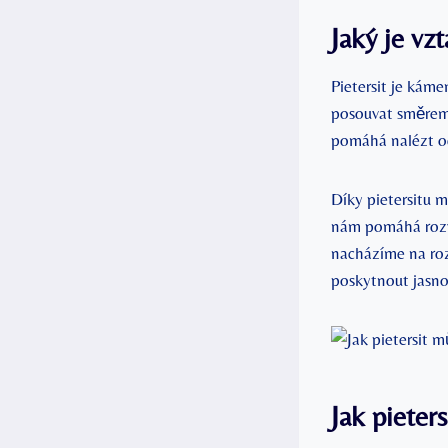
Jaký je vz
Pietersit je kámen
posouvat⁣ směre
pomáhá nalézt od
Díky pietersitu m
nám pomáhá ⁤rozví
nacházíme na roz
poskytnout​ jasn
Jak pieter