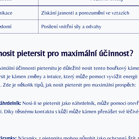
nikace
Získání jasnosti a porozumění ve vztazích
ědomí
Posílení vnitřní síly a odvahy
 ‌nosit pietersit pro maximální účinnost?
imální účinnosti pietersitu‍ je důležité⁣ nosit tento bouřkový ká
it je kámen změny a‍ intuice, který může pomoct vyvážit energii a
Zde je několik tipů, jak nosit pietersit pro maximální prospěch:
áhrdelník:
Nosí-li se pietersit jako náhrdelník, může pomoci otevří
uici. Díky těsnému kontaktu s kůží může kámen přenášet své léčiv
náramky:
Náramky z pietersitu mohou působit jako ochranný štít a