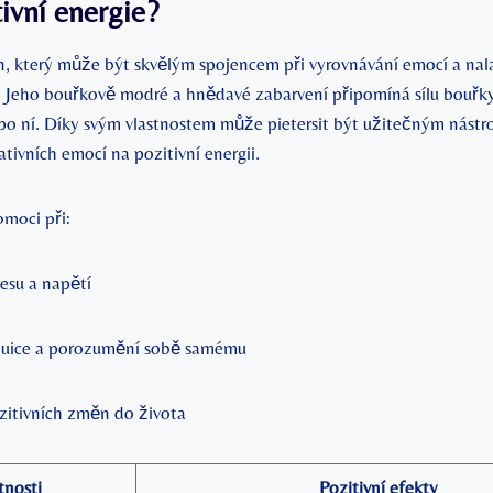
tivní energie?
n, který ‍může být skvělým spojencem při vyrovnávání emocí a nalad
e. ⁢Jeho bouřkově modré a⁢ hnědavé zabarvení připomíná sílu bouřk
 po ⁣ní. Díky svým vlastnostem může pietersit být ​užitečným‍ nástr
tivních emocí ‌na pozitivní energii.⁢
moci‌ při:
esu a​ napětí
tuice a porozumění sobě samému
ozitivních změn do života
tnosti
Pozitivní efekty