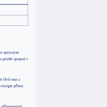
men správným
 posílit spojení s
t třetí oko a
é energie přímo
 ​připomenutí,