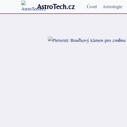
Přeskočit
AstroTech.cz
Úvod
Astrologie
na
obsah