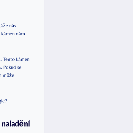
okáže nás
vý kámen nám
ru. Tento kámen
á. Pokud se
m​ může
a naladění