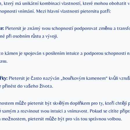
n, který má unikátní‌ kombinaci vlastností, které​ mohou obohatit vaš
opnosti⁤ vnímání. ‍Mezi hlavní vlastnosti pietersitu patří:
e:
Pietersit je ⁤známý svou schopností podporovat změnu a trans
é ‌při osobním růstu a vývoji.
o kámen je spojován s posílením intuice⁤ a podporou schopnosti 
asu.
řky:
Pietersit je⁣ často nazýván „bouřkovým kamenem“ ‌kvůli vzrušuj
 ⁣přinést do vašeho života.
nostem může pietersit být skvělým doplňkem pro ty, kteří ⁣chtějí 
samým ⁤a rozvinout svou intuici a vnímavost. Pokud se cítíte při
 možnostem, pietersit může ‌být pro vás​ tou správnou volbou.