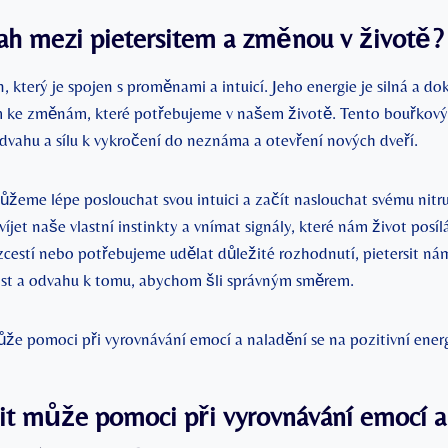
tah mezi pietersitem a změnou v životě?
, který je spojen s proměnami a​ intuicí. Jeho energie ⁣je silná ⁤a d
m ke změnám, které potřebujeme ⁢v našem životě. Tento bouřko
vahu ⁤a sílu k vykročení do⁣ neznáma a otevření nových dveří.
ůžeme lépe poslouchat‌ svou intuici a⁣ začít naslouchat ⁣svému nit
jet naše⁢ vlastní instinkty a vnímat signály, které nám⁢ život posíl
cestí nebo potřebujeme udělat důležité rozhodnutí, pietersit‌ ná
ost a odvahu k tomu, abychom šli správným směrem.
sit může pomoci při‌ vyrovnávání emocí‍ 