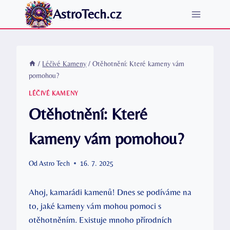
Přeskočit
AstroTech.cz
na
obsah
/
Léčivé Kameny
/
Otěhotnění: Které kameny vám
pomohou?
LÉČIVÉ KAMENY
Otěhotnění: Které
kameny vám pomohou?
Od
Astro Tech
16. 7. 2025
Ahoj, kamarádi kamenů! Dnes se podíváme na
to, jaké kameny vám mohou pomoci s
otěhotněním. Existuje mnoho přírodních