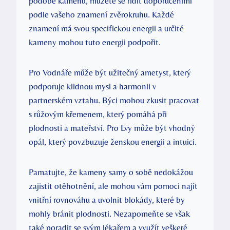
podobě kamenů, můžete se řídit doporučeními
podle vašeho znamení zvěrokruhu. Každé
znamení má svou specifickou energii a určité
kameny mohou tuto energii podpořit.
Pro Vodnáře může být užitečný ametyst, který
podporuje klidnou mysl a harmonii v
partnerském vztahu. Býci mohou zkusit pracovat
s růžovým křemenem, který pomáhá při
plodnosti a mateřství. Pro Lvy může být vhodný
opál, který povzbuzuje ženskou energii a intuici.
Pamatujte, že kameny samy o sobě nedokážou
zajistit otěhotnění, ale mohou vám pomoci najít
vnitřní rovnováhu a uvolnit blokády, které by
mohly bránit plodnosti. Nezapomeňte se však
také poradit se svým lékařem a využít veškeré