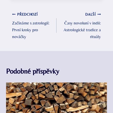
Navigace
PŘEDCHOZÍ
DALŠÍ
Začínáme s astrologií:
Časy novoluní v indii:
pro
První kroky pro
Astrologické tradice a
příspěvek
nováčky
rituály
Podobné příspěvky