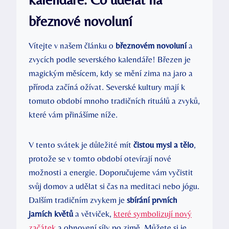
březnové novoluní
Vítejte v našem článku o
březnovém novoluní
a
zvycích podle severského kalendáře! Březen je
magickým měsícem, kdy se mění zima na jaro a
příroda začíná ožívat. Severské kultury mají k
tomuto období mnoho tradičních rituálů a zvyků,
které vám přinášíme níže.
V tento svátek je důležité mít
čistou mysl a tělo
,
protože se v tomto období otevírají nové
možnosti a energie. Doporučujeme vám vyčistit
svůj domov a udělat si čas na meditaci nebo jógu.
Dalším tradičním zvykem je
sbírání prvních
jarních květů
a větviček,
které symbolizují nový
začátek
a obnovení síly po zimě. Můžete si je