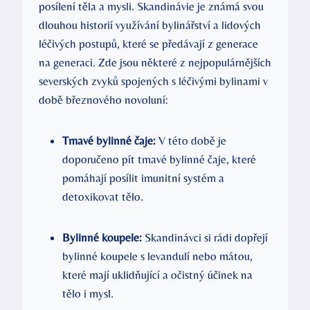
posílení těla a mysli. Skandinávie je známá svou
dlouhou historií využívání bylinářství a lidových
léčivých postupů, které se předávají z generace
na generaci. Zde jsou některé z nejpopulárnějších
severských zvyků spojených s léčivými bylinami v
době březnového novoluní:
Tmavé bylinné čaje:
V této době je
doporučeno pít tmavé bylinné čaje, které
pomáhají posílit imunitní systém a
detoxikovat tělo.
Bylinné koupele:
Skandinávci si rádi dopřejí
bylinné koupele s levandulí nebo mátou,
které mají uklidňující a očistný účinek na
tělo i mysl.