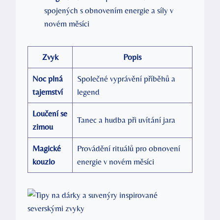
spojených s obnovením energie a síly v
novém měsíci
Zvyk
Popis
Noc plná
Společné vyprávění příběhů a
tajemství
legend
Loučení se
Tanec a hudba při uvítání jara
zimou
Magické
Provádění rituálů pro obnovení
kouzlo
energie v novém měsíci