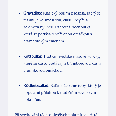
Gravadlax:
Klasický pokrm z lososa, který se
marinuje ve směsi soli, cukru, pepře a
zelených bylinek. Lahodná pochoutka,
která se podává s hořčičnou omáčkou a
bramborovým chlebem.
Köttbullar:
Tradiční švédské masové kuličky,
které se často podávají s bramborovou kaší a
brusinkovou omáčkou.
Rödbetssallad:
Salát z červené řepy, který je
populární přílohou k tradičním severským
pokrmům.
Při servírování těchto skvělých pokrmů se určitě