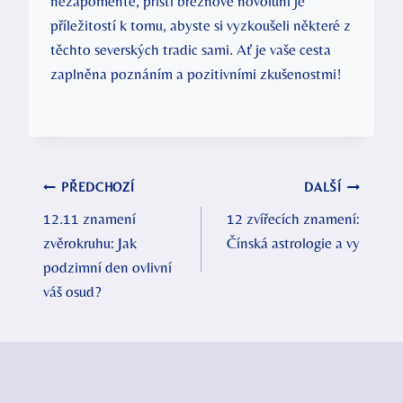
nezapomeňte, příští březnové novoluní je
příležitostí k tomu, abyste si vyzkoušeli některé z
těchto severských tradic sami. Ať je vaše cesta
zaplněna poznáním a pozitivními zkušenostmi!
Navigace
PŘEDCHOZÍ
DALŠÍ
12.11 znamení
12 zvířecích znamení:
pro
zvěrokruhu: Jak
Čínská astrologie a vy
příspěvek
podzimní den ovlivní
váš osud?