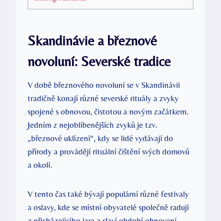
Skandinávie a březnové
novoluní: Severské tradice
V době březnového novoluní se v Skandinávii
tradičně konají různé severské rituály a zvyky
spojené s obnovou, čistotou a novým začátkem.
Jedním z nejoblíbenějších zvyků je tzv.
„březnové uklízení“, kdy se lidé vydávají do
přírody a provádějí rituální čištění svých domovů
a okolí.
V tento čas také bývají populární různé festivaly
a oslavy, kde se místní obyvatelé společně radují
z přicházejícího jara a slaví období obnovení