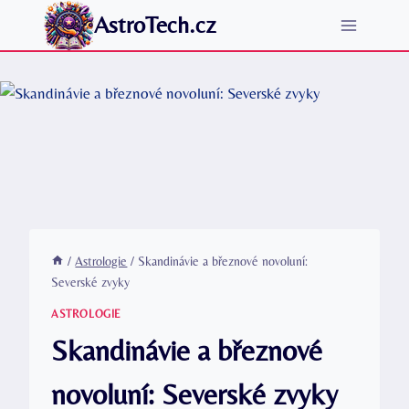
Přeskočit
AstroTech.cz
na
obsah
/
Astrologie
/
Skandinávie a březnové novoluní:
Severské zvyky
ASTROLOGIE
Skandinávie a březnové
novoluní: Severské zvyky