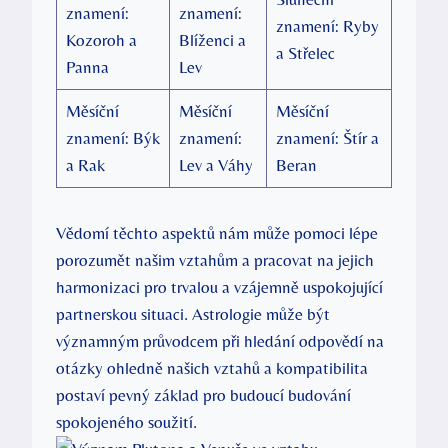
znamení:
znamení:
znamení: Ryby
Kozoroh a
Blíženci a
a Střelec
Panna
Lev
Měsíční
Měsíční
Měsíční
znamení: Býk
znamení:
znamení: Štír a
a Rak
Lev a Váhy
Beran
Vědomí těchto aspektů nám může pomoci lépe
porozumět našim vztahům a pracovat na jejich
harmonizaci pro trvalou a vzájemně uspokojující
partnerskou situaci. Astrologie může být
významným průvodcem při hledání odpovědí na
otázky ohledně našich vztahů a kompatibilita
postaví pevný základ pro budoucí budování
spokojeného soužití.