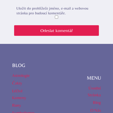
Uložit do prohlížeče jméno, e-mail a webovou
stránku pro budoucí komentáře.
BLOG
Astrologie
MENU
Čakry
Úvodní
Léčivé
Stránka
Kameny
Blog
Runy
O Nás
Symbolismus