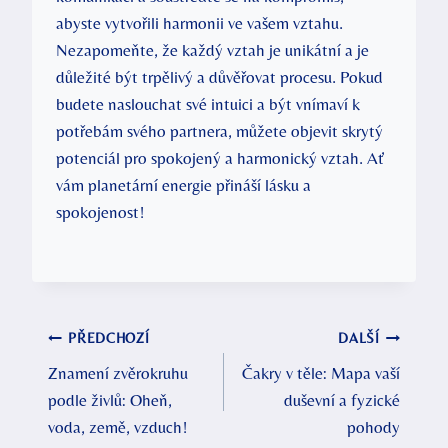
abyste vytvořili harmonii ve vašem vztahu.
Nezapomeňte, že každý vztah je unikátní a je
důležité být trpělivý a důvěřovat procesu. Pokud
budete naslouchat své intuici a být vnímaví k
potřebám svého partnera, můžete objevit skrytý
potenciál pro spokojený a harmonický vztah. Ať
vám planetární energie přináší lásku a
spokojenost!
Navigace
PŘEDCHOZÍ
DALŠÍ
Znamení zvěrokruhu
Čakry v těle: Mapa vaší
pro
podle živlů: Oheň,
duševní a fyzické
příspěvek
voda, země, vzduch!
pohody