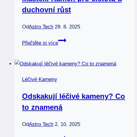
hlubinách
duchovní růst
moře
Od
Astro Tech
29. 8. 2025
Mastek:
Přečtěte si více
Kámen
pro
čistotu
a
Léčivé Kameny
duchovní
růst
Odskakují léčivé kameny? Co
to znamená
Od
Astro Tech
2. 10. 2025