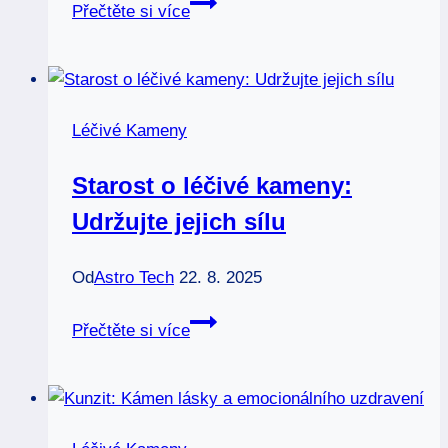
Odskakují
Přečtěte si více
léčivé
kameny?
Co
to
Léčivé Kameny
znamená
Starost o léčivé kameny:
Udržujte jejich sílu
Od
Astro Tech
22. 8. 2025
Starost
Přečtěte si více
o
léčivé
kameny:
Udržujte