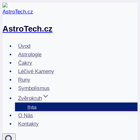
Přeskočit
na
obsah
AstroTech.cz
Úvod
Astrologie
Čakry
Léčivé Kameny
Runy
Symbolismus
Zvěrokruh
Ryba
O Nás
Kontakty