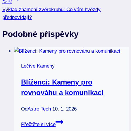
Další
příspěvek
Výklad znamení zvěrokruhu: Co vám hvězdy
předpovídají?
Podobné příspěvky
Léčivé Kameny
Blíženci: Kameny pro
rovnováhu a komunikaci
Od
Astro Tech
10. 1. 2026
Blíženci:
Přečtěte si více
Kameny