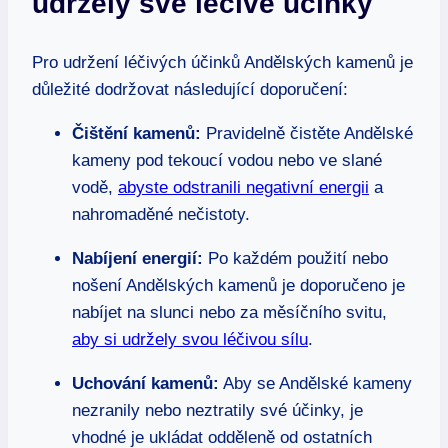
udržely své léčivé účinky
Pro udržení léčivých účinků Andělských kamenů je
důležité dodržovat následující doporučení:
Čištění kamenů:
Pravidelně čistěte Andělské
kameny pod tekoucí vodou nebo ve slané
vodě,
abyste odstranili negativní energii
a
nahromaděné nečistoty.
Nabíjení energií:
Po každém použití nebo
nošení Andělských kamenů je doporučeno je
nabíjet na slunci nebo za měsíčního svitu,
aby si udržely svou léčivou sílu
.
Uchování kamenů:
Aby se Andělské kameny
nezranily nebo neztratily své účinky, je
vhodné je ukládat odděleně od ostatních