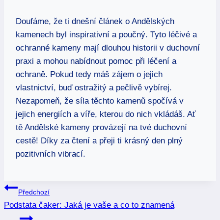
Doufáme, že ti dnešní článek o Andělských
kamenech byl inspirativní a poučný. Tyto léčivé a
ochranné kameny mají dlouhou historii v duchovní
praxi a mohou nabídnout pomoc při léčení a
ochraně. Pokud tedy máš zájem o jejich
vlastnictví, buď ostražitý a pečlivě vybírej.
Nezapomeň, že síla těchto kamenů spočívá v
jejich energiích a víře, kterou do nich vkládáš. Ať
tě Andělské kameny provázejí na tvé duchovní
cestě! Díky za čtení a přeji ti krásný den plný
pozitivních vibrací.
Navigace
Předchozí
Podstata čaker: Jaká je vaše a co to znamená
pro