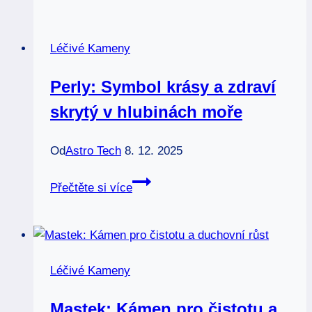
pro
rovnováhu
Léčivé Kameny
a
komunikaci
Perly: Symbol krásy a zdraví
skrytý v hlubinách moře
Od
Astro Tech
8. 12. 2025
Perly:
Přečtěte si více
Symbol
krásy
a
zdraví
Léčivé Kameny
skrytý
v
Mastek: Kámen pro čistotu a