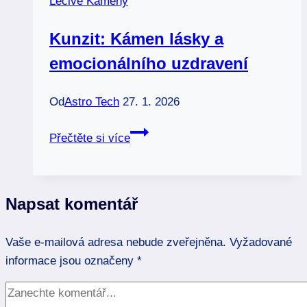
Léčivé Kameny
jejich
sílu
Kunzit: Kámen lásky a
emocionálního uzdravení
Od
Astro Tech
27. 1. 2026
Kunzit:
Přečtěte si více
Kámen
lásky
a
Napsat komentář
emocionálního
uzdravení
Vaše e-mailová adresa nebude zveřejněna.
Vyžadované
informace jsou označeny
*