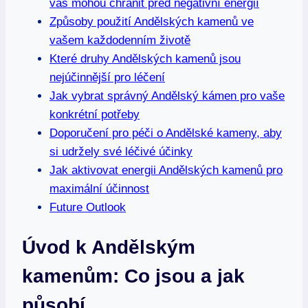
vás mohou chránit před negativní energií
Způsoby použití Andělských kamenů ve
vašem každodenním životě
Které druhy Andělských kamenů jsou
nejúčinnější pro léčení
Jak vybrat správný Andělský kámen pro vaše
konkrétní potřeby
Doporučení pro péči o Andělské kameny, aby
si udržely své léčivé účinky
Jak aktivovat energii Andělských kamenů pro
maximální účinnost
Future Outlook
Úvod k Andělským
kamenům: Co jsou a jak
působí