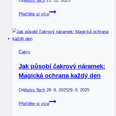
Od
Astro Tech
21. 12. 2025
Krční
Přečtěte si více
čakra:
Klíč
k
pravdě
a
Čakry
sebevyjádření
Jak působí čakrový náramek:
Magická ochrana každý den
Od
Astro Tech
29. 8. 2025
29. 8. 2025
Jak
Přečtěte si více
působí
čakrový