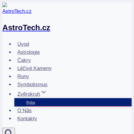
Přeskočit
na
obsah
AstroTech.cz
Úvod
Astrologie
Čakry
Léčivé Kameny
Runy
Symbolismus
Zvěrokruh
Ryba
O Nás
Kontakty