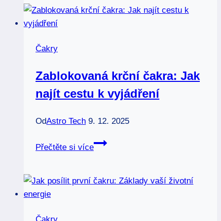
náramek:
Magická
ochrana
Čakry
každý
den
Zablokovaná krční čakra: Jak
najít cestu k vyjádření
Od
Astro Tech
9. 12. 2025
Zablokovaná
Přečtěte si více
krční
čakra:
Jak
najít
cestu
Čakry