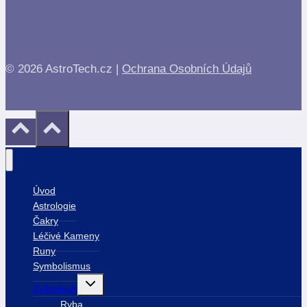
© 2026 AstroTech.cz |
Ochrana Osobních Údajů
Úvod
Astrologie
Čakry
Léčivé Kameny
Runy
Symbolismus
Toggle
Zvěrokruh
child
menu
Ryba