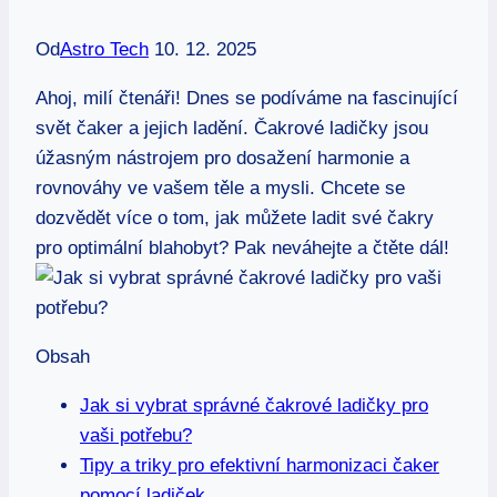
Od
Astro Tech
10. 12. 2025
Ahoj, milí čtenáři! Dnes se podíváme na fascinující
svět čaker a jejich ladění. Čakrové ladičky jsou
úžasným nástrojem pro dosažení harmonie a
rovnováhy ve vašem těle a mysli. Chcete se
dozvědět více o tom, jak můžete ladit své čakry
pro optimální blahobyt? Pak neváhejte a čtěte dál!
Obsah
Jak si vybrat správné čakrové ladičky pro
vaši potřebu?
Tipy a triky pro efektivní harmonizaci čaker
pomocí ladiček