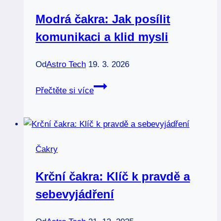
jak
Modrá čakra: Jak posílit
je
komunikaci a klid mysli
uvolnit
Od
Astro Tech
19. 3. 2026
Modrá
Přečtěte si více
čakra:
Jak
posílit
komunikaci
Čakry
a
klid
Krční čakra: Klíč k pravdě a
mysli
sebevyjádření