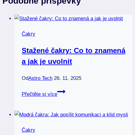
Podobné příspěvky
Čakry
Stažené čakry: Co to znamená
a jak je uvolnit
Od
Astro Tech
26. 11. 2025
Stažené
Přečtěte si více
čakry:
Co
to
znamená
Čakry
a