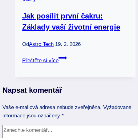
k
vyjádření
Jak posílit první čakru:
Základy vaší životní energie
Od
Astro Tech
19. 2. 2026
Jak
Přečtěte si více
posílit
první
čakru:
Napsat komentář
Základy
vaší
Vaše e-mailová adresa nebude zveřejněna.
životní
Vyžadované
informace jsou označeny
energie
*