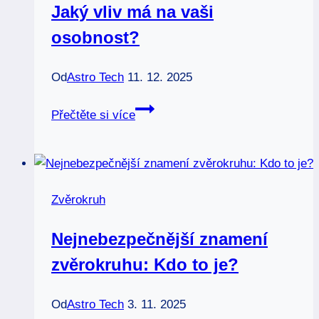
Jaký vliv má na vaši
osobnost?
Od
Astro Tech
11. 12. 2025
Znamení
Přečtěte si více
zvěrokruhu
9.10:
Jaký
vliv
Zvěrokruh
má
na
Nejnebezpečnější znamení
vaši
zvěrokruhu: Kdo to je?
osobnost?
Od
Astro Tech
3. 11. 2025