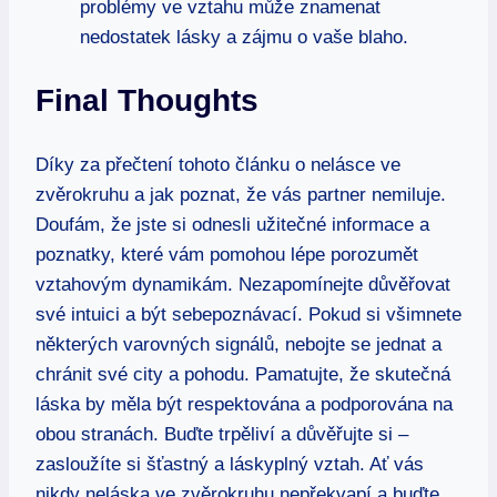
problémy ve vztahu může znamenat
nedostatek lásky a zájmu o vaše blaho.
Final Thoughts
Díky za přečtení tohoto článku o nelásce ve
zvěrokruhu a jak poznat, že vás partner nemiluje.
Doufám, že jste si odnesli užitečné informace a
poznatky, které vám pomohou lépe porozumět
vztahovým dynamikám. Nezapomínejte důvěřovat
své intuici a být sebepoznávací. Pokud si všimnete
některých varovných signálů, nebojte se jednat a
chránit své city a pohodu. Pamatujte, že skutečná
láska by měla být respektována a podporována na
obou stranách. Buďte trpěliví a důvěřujte si –
zasloužíte si šťastný a láskyplný vztah. Ať vás
nikdy neláska ve zvěrokruhu nepřekvapí a buďte