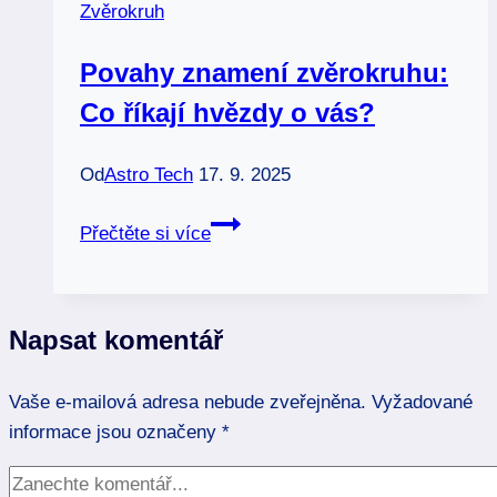
Zvěrokruh
a
osudu
Povahy znamení zvěrokruhu:
Co říkají hvězdy o vás?
Od
Astro Tech
17. 9. 2025
Povahy
Přečtěte si více
znamení
zvěrokruhu:
Co
Napsat komentář
říkají
hvězdy
Vaše e-mailová adresa nebude zveřejněna.
o
Vyžadované
informace jsou označeny
vás?
*