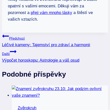
opatrní s vašimi emocemi. Děkuji vám za
pozornost a
přeji vám mnoho lásky
a štěstí ve
vašich vztazích.
Navigace
Předchozí
Léčivé kameny: Tajemství pro zdraví a harmonii
pro
Další
příspěvek
Výpočet horoskopu: Astrologie a váš osud
Podobné příspěvky
Zvěrokruh