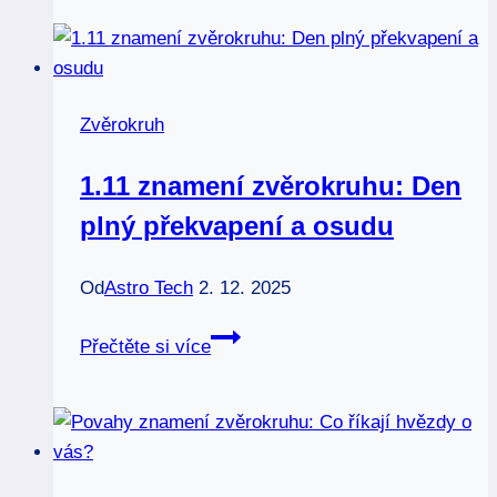
podle
zvěrokruhu:
Najděte
svůj
Zvěrokruh
domov
1.11 znamení zvěrokruhu: Den
plný překvapení a osudu
Od
Astro Tech
2. 12. 2025
1.11
Přečtěte si více
znamení
zvěrokruhu:
Den
plný
překvapení