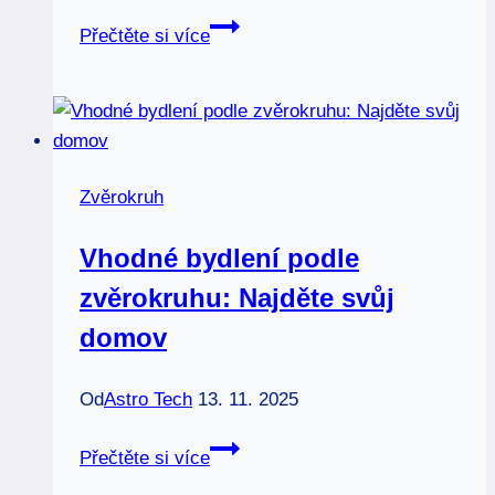
Nejnebezpečnější
Přečtěte si více
znamení
zvěrokruhu:
Kdo
to
je?
Zvěrokruh
Vhodné bydlení podle
zvěrokruhu: Najděte svůj
domov
Od
Astro Tech
13. 11. 2025
Vhodné
Přečtěte si více
bydlení