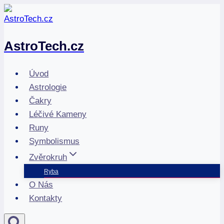
Přeskočit
na
obsah
AstroTech.cz
Úvod
Astrologie
Čakry
Léčivé Kameny
Runy
Symbolismus
Zvěrokruh
Ryba
O Nás
Kontakty