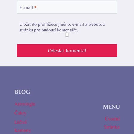
E-mail
*
Uložit do prohlížeče jméno, e-mail a webovou
stránku pro budoucí komentáře.
BLOG
Astrologie
MENU
Čakry
Úvodní
Léčivé
Stránka
Kameny