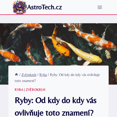
Přeskočit
AstroTech.cz
na
obsah
/
Zvěrokruh
/
Ryba
/
Ryby: Od kdy do kdy vás ovlivňuje
toto znamení?
RYBA
|
ZVĚROKRUH
Ryby: Od kdy do kdy vás
ovlivňuje toto znamení?