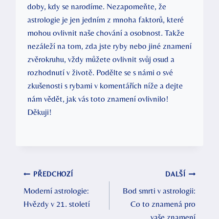
doby, kdy se narodíme. Nezapomeňte, že
astrologie je jen jedním z mnoha faktorů, které
mohou ovlivnit naše chování a osobnost. Takže
nezáleží na tom, zda jste ryby nebo jiné znamení
zvěrokruhu, vždy můžete ovlivnit svůj osud a
rozhodnutí v životě. Podělte se s námi o své
zkušenosti s rybami v komentářích níže a dejte
nám vědět, jak vás toto znamení ovlivnilo!
Děkuji!
Navigace
PŘEDCHOZÍ
DALŠÍ
Moderní astrologie:
Bod smrti v astrologii:
pro
Hvězdy v 21. století
Co to znamená pro
příspěvek
vaše znamení