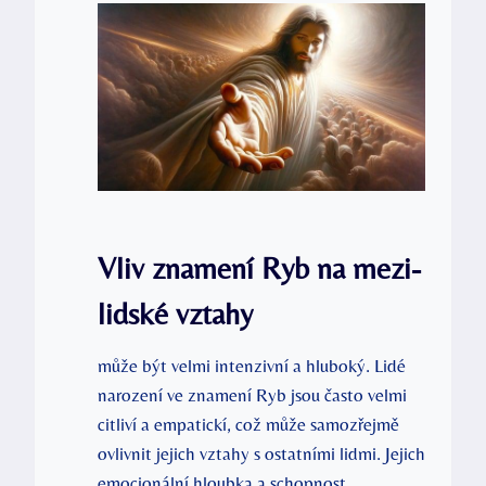
Vliv znamení Ryb na mezi-
lidské vztahy
může být velmi intenzivní a hluboký. Lidé
narození ve znamení Ryb jsou často velmi
citliví a empatickí, což může samozřejmě
ovlivnit jejich vztahy s ostatními lidmi. Jejich
emocionální hloubka a schopnost