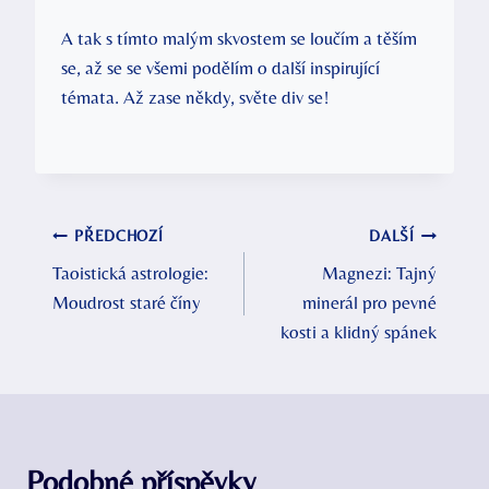
A tak s tímto malým skvostem se loučím a těším
se, až se se všemi podělím o další inspirující
témata. Až zase někdy, světe div se!
Navigace
PŘEDCHOZÍ
DALŠÍ
Taoistická astrologie:
Magnezi: Tajný
pro
Moudrost staré číny
minerál pro pevné
příspěvek
kosti a klidný spánek
Podobné příspěvky