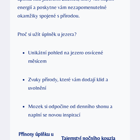
energií a poskytne vám nezapomenutelné
okamžiky spojené s přírodou.
Proč si užít úplněk u jezera?
Unikátní pohled na jezero osvícené
měsícem
Zvuky přírody, které vám dodají klid a
uvolnění
Mozek si odpočine od denního shonu a
naplní se novou inspirací
Přínosy úplňku u
Tajemství nočního kouzla