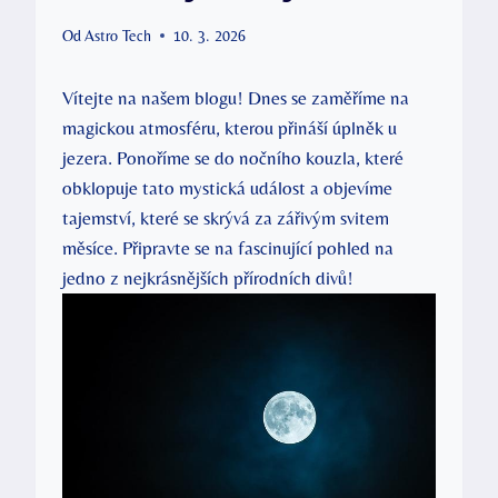
Od
Astro Tech
10. 3. 2026
Vítejte na našem blogu! Dnes se zaměříme na
magickou atmosféru, kterou přináší úplněk u
jezera. Ponoříme se do nočního kouzla, které
obklopuje tato mystická událost a objevíme
tajemství, které se skrývá za zářivým svitem
měsíce. Připravte se na fascinující pohled na
jedno z nejkrásnějších přírodních divů!