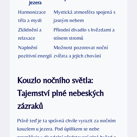
jezera
Harmonizace
Mystická atmosféra spojená s
těla a mysli
jasným nebem
Zklidnění a
Přírodní divadlo s hvězdami a
relaxace
stínem stromů
Naplnění
Možnost pozorovat noční
pozitivní energií
zvířata a jejich chování
Kouzlo nočního světla:
Tajemství plné nebeských
zázraků
Právě teď je ta správná chvíle vyrazit za nočním
kouzlem u jezera. Pod úplňkem se nebe
proměňuje v divadelní představení plné hvězd a