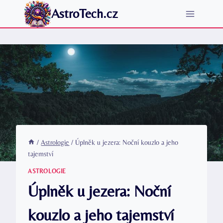
Přeskočit
AstroTech.cz
na
obsah
/
Astrologie
/
Úplněk u jezera: Noční kouzlo a jeho
tajemství
ASTROLOGIE
Úplněk u jezera: Noční
kouzlo a jeho tajemství