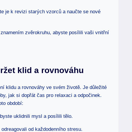
te je k revizi starých vzorců a naučte se nové
znamením zvěrokruhu, abyste posílili vaši vnitřní
držet klid a rovnováhu
ní klidu a rovnováhy ve svém životě. Je důležité
by, jak si dopřát čas pro relaxaci a odpočinek.
oto období:
ste uklidnili mysl a posílili tělo.
e odreagovali od každodenního stresu.