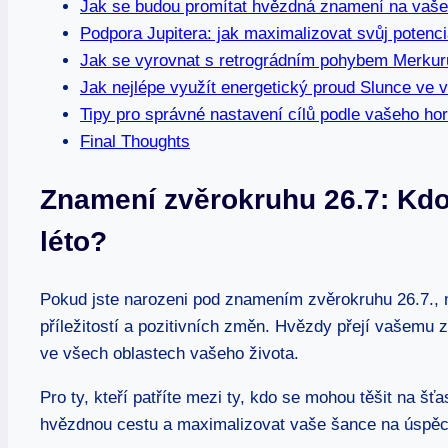
Jak se budou promítat hvězdná znamení na vaše
Podpora Jupitera: jak maximalizovat svůj potenci
Jak se vyrovnat s retrográdním pohybem Merkur
Jak nejlépe využít energetický proud Slunce ve 
Tipy pro správné nastavení cílů podle vašeho ho
Final Thoughts
Znamení zvěrokruhu 26.7: Kdo
léto?
Pokud jste narozeni pod znamením zvěrokruhu 26.7., mě
příležitostí a pozitivních změn. Hvězdy přejí vašemu 
ve všech oblastech vašeho života.
Pro ty, kteří patříte mezi ty, kdo se mohou těšit na šťas
hvězdnou cestu a maximalizovat vaše šance na úspěc