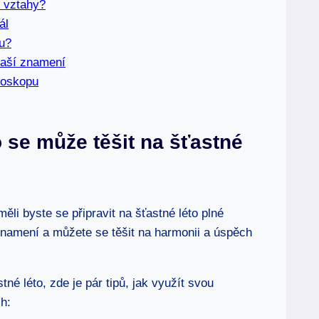
 vztahy?
ál
u?
vaší znamení
roskopu
 se může těšit na šťastné
li byste se připravit na šťastné léto plné
znamení a můžete se těšit na harmonii a úspěch
tné léto, zde je pár tipů, jak využít svou
h: