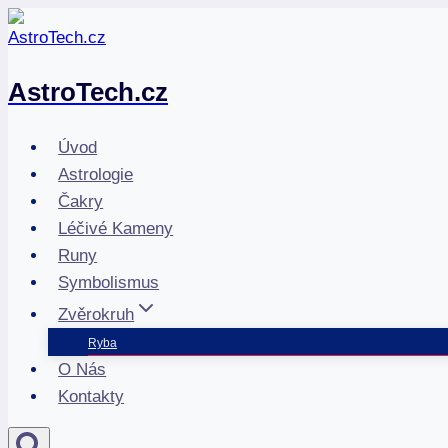
Přeskočit
na
obsah
AstroTech.cz
Úvod
Astrologie
Čakry
Léčivé Kameny
Runy
Symbolismus
Zvěrokruh
Ryba
O Nás
Kontakty