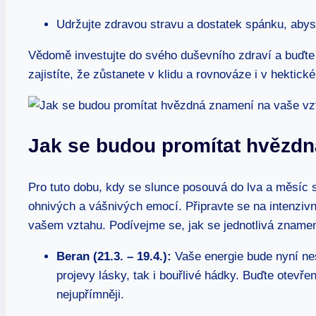
Udržujte zdravou stravu a dostatek spánku, abyst
Vědomě investujte do svého duševního zdraví a buďt
zajistíte, že zůstanete v klidu a rovnováze i v hektick
Jak se budou promítat hvězdn
Pro tuto dobu, kdy se slunce posouvá do lva a měsíc 
ohnivých a vášnivých emocí. Připravte se na intenzivn
vašem vztahu. Podívejme se, jak se jednotlivá zname
Beran (21.3. – 19.4.):
Vaše energie bude nyní ne
projevy lásky, tak i bouřlivé hádky. Buďte otevře
nejupřímněji.