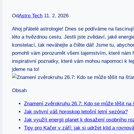
Od
Astro Tech
11. 2. 2026
Ahoj přátelé astrologie! Dnes se podíváme na fascinuj
léto a hvězdnou cestu. Jestli jste zvědaví, jaké ener
konstelací, tak neváhejte a čtěte dál! Jsme tu, abych
pomohli vám porozumět všem tajemstvím, které nám hv
inspirativní poznatky, které vám mohou napomoci k l
jdeme na to!
Obsah
Znamení zvěrokruhu 26.7: Kdo se může těšit na š
Jak ovlivní váš horoskop letošní letní sezóna?
Jak využít energii planet k dosažení osobního ro
Tipy pro Kačer v září: jak si udržet klid a rovnov